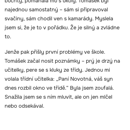
buchty, pomáhala mu s úkoly. Tomášek byl
najednou samostatný – sám si připravoval
svačiny, sám chodil ven s kamarády. Myslela
jsem si, že je to v pořádku. Že je silný a zvládne
to.
Jenže pak přišly první problémy ve škole.
Tomášek začal nosit poznámky – prý je drzý na
učitelky, pere se s kluky ze třídy. Jednou mi
volala třídní učitelka: „Paní Novotná, váš syn
dnes rozbil okno ve třídě.“ Byla jsem zoufalá.
Snažila jsem se s ním mluvit, ale on jen mlčel
nebo odsekával.