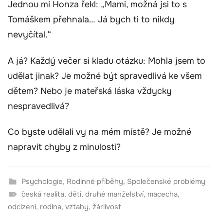
Jednou mi Honza řekl: „Mami, možná jsi to s
Tomáškem přehnala… Já bych ti to nikdy
nevyčítal.“
A já? Každý večer si kladu otázku: Mohla jsem to
udělat jinak? Je možné být spravedlivá ke všem
dětem? Nebo je mateřská láska vždycky
nespravedlivá?
Co byste udělali vy na mém místě? Je možné
napravit chyby z minulosti?
Psychologie
,
Rodinné příběhy
,
Společenské problémy
česká realita
,
děti
,
druhé manželství
,
macecha
,
odcizení
,
rodina
,
vztahy
,
žárlivost