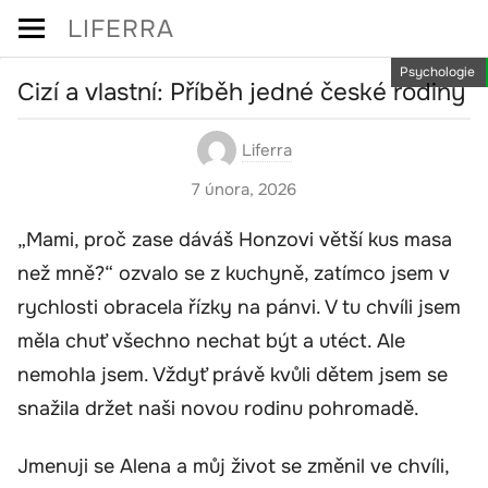
Skip
LIFERRA
to
Psychologie
content
Cizí a vlastní: Příběh jedné české rodiny
Liferra
7 února, 2026
„Mami, proč zase dáváš Honzovi větší kus masa
než mně?“ ozvalo se z kuchyně, zatímco jsem v
rychlosti obracela řízky na pánvi. V tu chvíli jsem
měla chuť všechno nechat být a utéct. Ale
nemohla jsem. Vždyť právě kvůli dětem jsem se
snažila držet naši novou rodinu pohromadě.
Jmenuji se Alena a můj život se změnil ve chvíli,