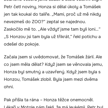
Petr četl noviny, Honza si dělal úkoly a Tomášek
jen tak koukal do talíře. „Mami, proč už mě nikdy
nevezmeš do ZOO?“ zeptal se najednou.
Zaskočilo mě to. „Ale vždyť jsme tam byli loni…“
„S Honzou jsi tam byla už třikrát,“ řekl potichu a
odešel do pokoje.
Začala jsem si uvědomovat, že Tomášek žárlí. Ale
co jsem měla dělat? Když jsem se věnovala jemu,
Honza byl smutný a uzavřený. Když jsem byla s
Honzou, Tomášek zlobil. Byla jsem mezi dvěma
ohni.
Pak přišla ta rána – Honza těžce onemocněl.
Lékaři v Motole nám řekli, že má leukémii. Petr byl