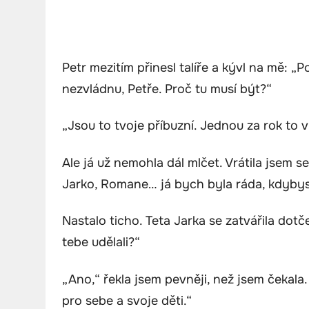
Petr mezitím přinesl talíře a kývl na mě: „
nezvládnu, Petře. Proč tu musí být?“
„Jsou to tvoje příbuzní. Jednou za rok to 
Ale já už nemohla dál mlčet. Vrátila jsem 
Jarko, Romane… já bych byla ráda, kdybyst
Nastalo ticho. Teta Jarka se zatvářila dot
tebe udělali?“
„Ano,“ řekla jsem pevněji, než jsem čekala
pro sebe a svoje děti.“