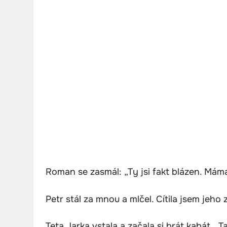
Roman se zasmál: „Ty jsi fakt blázen. Mám
Petr stál za mnou a mlčel. Cítila jsem jeho 
Teta Jarka vstala a začala si brát kabát. „T