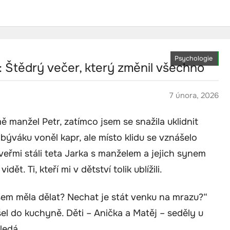
Psychologie
: Štědrý večer, který změnil všechno
7 února, 2026
mě manžel Petr, zatímco jsem se snažila uklidnit
obýváku voněl kapr, ale místo klidu se vznášelo
dveřmi stáli teta Jarka s manželem a jejich synem
t. Ti, kteří mi v dětství tolik ublížili.
jsem měla dělat? Nechat je stát venku na mrazu?“
ešel do kuchyně. Děti – Anička a Matěj – seděly u
ledá.