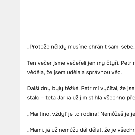
„Protože někdy musíme chránit sami sebe, i
Ten večer jsme večeřeli jen my čtyři. Petr 
věděla, že jsem udělala správnou věc.
Další dny byly těžké. Petr mi vyčítal, že jse
stalo – teta Jarka už jim stihla všechno p
„Martino, vždyť je to rodina! Nemůžeš je j
„Mami, já už nemůžu dál dělat, že je všec