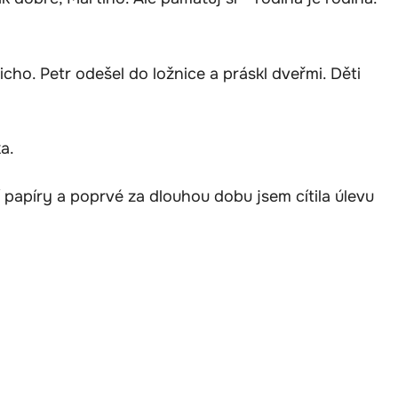
icho. Petr odešel do ložnice a práskl dveřmi. Děti
a.
 papíry a poprvé za dlouhou dobu jsem cítila úlevu