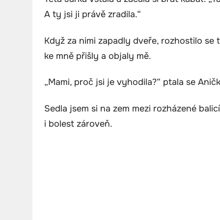
A ty jsi ji právě zradila.“
Když za nimi zapadly dveře, rozhostilo se t
ke mně přišly a objaly mě.
„Mami, proč jsi je vyhodila?“ ptala se Aničk
Sedla jsem si na zem mezi rozházené balicí
i bolest zároveň.