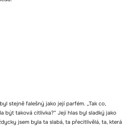
yl stejně falešný jako její parfém. „Tak co,
a být taková citlivka?“ Její hlas byl sladký jako
dycky jsem byla ta slabá, ta přecitlivělá, ta, která