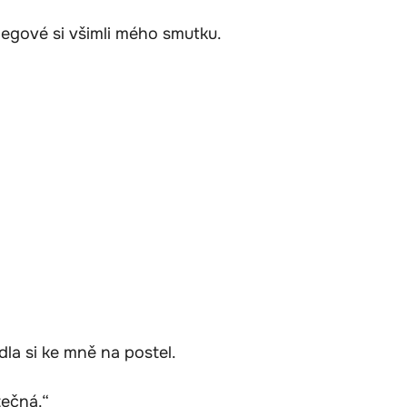
legové si všimli mého smutku.
dla si ke mně na postel.
tečná.“