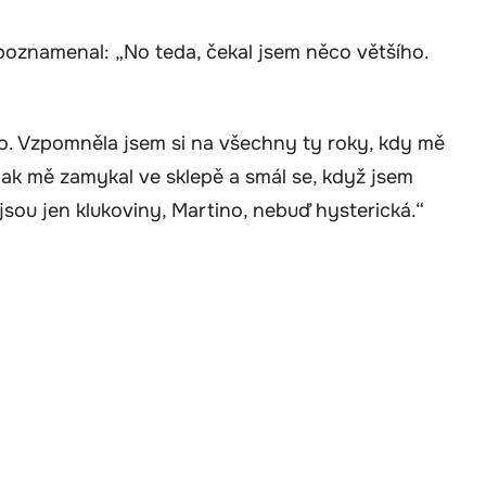
poznamenal: „No teda, čekal jsem něco většího.
hrdlo. Vzpomněla jsem si na všechny ty roky, kdy mě
ak mě zamykal ve sklepě a smál se, když jsem
 jsou jen klukoviny, Martino, nebuď hysterická.“