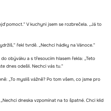
Pojď pomoct.“ V kuchyni jsem se rozbrečela. „Já to
vydržíš,“ řekl tvrdě. „Nechci hádky na Vánoce.“
se do obýváku a s třesoucím hlasem řekla: „Teto
e dnes odešli. Nechci vás tu.“
čeně: „To myslíš vážně? Po tom všem, co jsme pro
. „Nechci dneska vzpomínat na to špatné. Chci klid