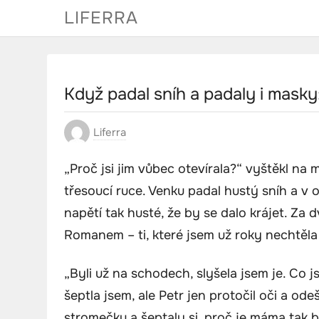
Skip
LIFERRA
to
content
Když padal sníh a padaly i masky
Liferra
„Proč jsi jim vůbec otevírala?“ vyštěkl na 
třesoucí ruce. Venku padal hustý sníh a v 
napětí tak husté, že by se dalo krájet. Za 
Romanem – ti, které jsem už roky nechtěla vidě
„Byli už na schodech, slyšela jsem je. Co 
šeptla jsem, ale Petr jen protočil oči a od
stromečku a šeptaly si, proč je máma tak b