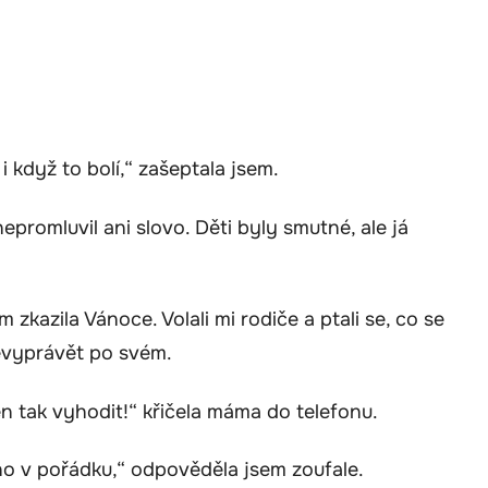
 když to bolí,“ zašeptala jsem.
nepromluvil ani slovo. Děti byly smutné, ale já
m zkazila Vánoce. Volali mi rodiče a ptali se, co se
řevyprávět po svém.
en tak vyhodit!“ křičela máma do telefonu.
hno v pořádku,“ odpověděla jsem zoufale.