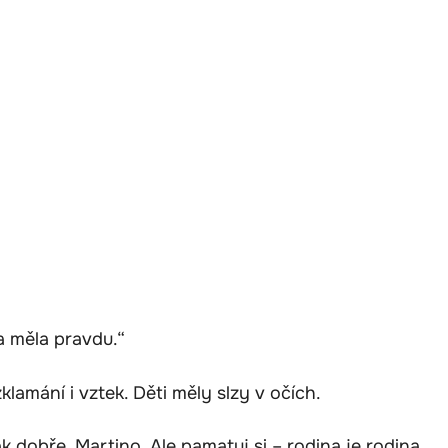
a měla pravdu.“
zklamání i vztek. Děti měly slzy v očích.
ak dobře, Martino. Ale pamatuj si – rodina je rodina.