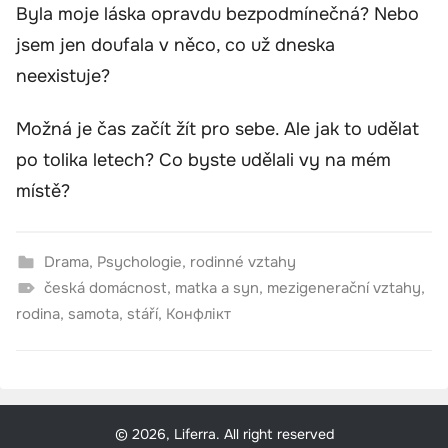
Byla moje láska opravdu bezpodmínečná? Nebo
jsem jen doufala v něco, co už dneska
neexistuje?
Možná je čas začít žít pro sebe. Ale jak to udělat
po tolika letech? Co byste udělali vy na mém
místě?
Drama
,
Psychologie
,
rodinné vztahy
česká domácnost
,
matka a syn
,
mezigenerační vztahy
,
rodina
,
samota
,
stáří
,
Конфлікт
© 2026, Liferra. All right reserved