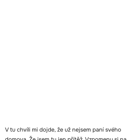
V tu chvíli mi dojde, že už nejsem paní svého
domova. Že jsem tu jen přítěž. Vzpomenu si na