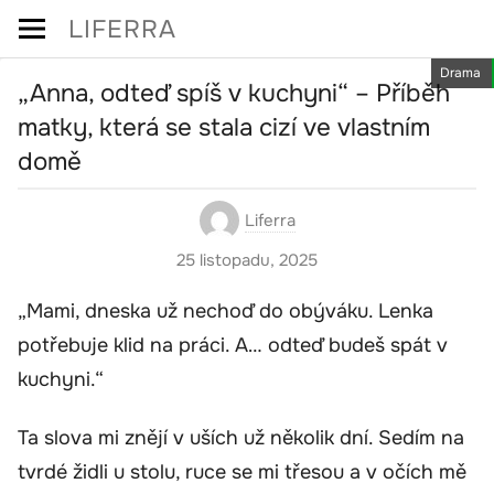
Skip
LIFERRA
to
Drama
content
„Anna, odteď spíš v kuchyni“ – Příběh
matky, která se stala cizí ve vlastním
domě
Liferra
25 listopadu, 2025
„Mami, dneska už nechoď do obýváku. Lenka
potřebuje klid na práci. A… odteď budeš spát v
kuchyni.“
Ta slova mi znějí v uších už několik dní. Sedím na
tvrdé židli u stolu, ruce se mi třesou a v očích mě