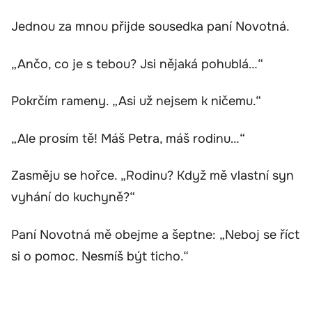
Jednou za mnou přijde sousedka paní Novotná.
„Ančo, co je s tebou? Jsi nějaká pohublá…“
Pokrčím rameny. „Asi už nejsem k ničemu.“
„Ale prosím tě! Máš Petra, máš rodinu…“
Zasměju se hořce. „Rodinu? Když mě vlastní syn
vyhání do kuchyně?“
Paní Novotná mě obejme a šeptne: „Neboj se říct
si o pomoc. Nesmíš být ticho.“