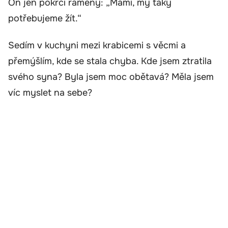
On jen pokrčí rameny: „Mami, my taky
potřebujeme žít.“
Sedím v kuchyni mezi krabicemi s věcmi a
přemýšlím, kde se stala chyba. Kde jsem ztratila
svého syna? Byla jsem moc obětavá? Měla jsem
víc myslet na sebe?