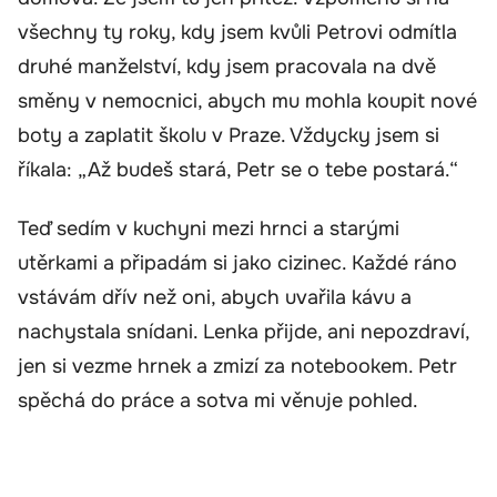
všechny ty roky, kdy jsem kvůli Petrovi odmítla
druhé manželství, kdy jsem pracovala na dvě
směny v nemocnici, abych mu mohla koupit nové
boty a zaplatit školu v Praze. Vždycky jsem si
říkala: „Až budeš stará, Petr se o tebe postará.“
Teď sedím v kuchyni mezi hrnci a starými
utěrkami a připadám si jako cizinec. Každé ráno
vstávám dřív než oni, abych uvařila kávu a
nachystala snídani. Lenka přijde, ani nepozdraví,
jen si vezme hrnek a zmizí za notebookem. Petr
spěchá do práce a sotva mi věnuje pohled.