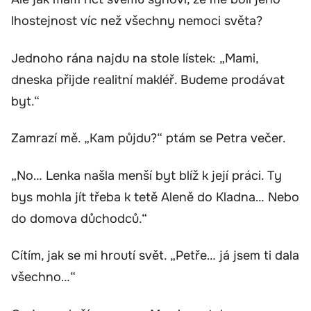
lhostejnost víc než všechny nemoci světa?
Jednoho rána najdu na stole lístek: „Mami,
dneska přijde realitní makléř. Budeme prodávat
byt.“
Zamrazí mě. „Kam půjdu?“ ptám se Petra večer.
„No… Lenka našla menší byt blíž k její práci. Ty
bys mohla jít třeba k tetě Aleně do Kladna… Nebo
do domova důchodců.“
Cítím, jak se mi hroutí svět. „Petře… já jsem ti dala
všechno…“