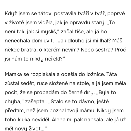
Když jsem se tátovi postavila tváří v tvář, poprvé
v životě jsem viděla, jak je opravdu starý. „To
není tak, jak si myslíš,“ začal tiše, ale já ho
nenechala domluvit. „Jak dlouho jsi mi lhal? Máš
někde bratra, o kterém nevím? Nebo sestra? Proč
jsi nám to nikdy neřekl?“
Mamka se rozplakala a odešla do ložnice. Táta
zůstal sedět, ruce složené na stole, a já jsem měla
pocit, že se propadám do černé díry. „Byla to
chyba,“ zašeptal. „Stalo se to dávno, ještě
předtím, než jsem poznal tvoji mámu. Nikdy jsem
toho kluka neviděl. Alena mi pak napsala, ale já už
měl nový život…“