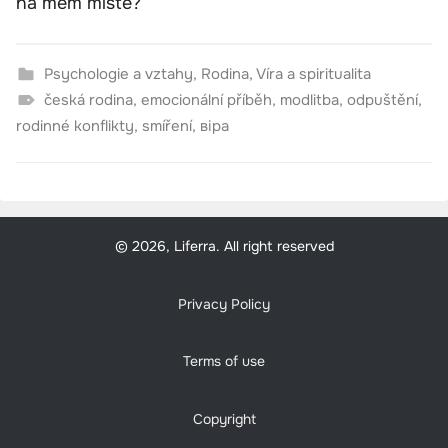
na mém místě?
Psychologie a vztahy
,
Rodina
,
Víra a spiritualita
česká rodina
,
emocionální příběh
,
modlitba
,
odpuštění
,
rodinné konflikty
,
smíření
,
віра
© 2026, Liferra. All right reserved
Privacy Policy
Terms of use
Copyright