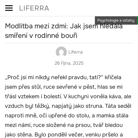
Skip
LIFERRA
to
Psychologie a vztahy
content
Modlitba mezi zdmi: Jak jsem hledala
smíření v rodinné bouři
Liferra
26 října, 2025
„Proč jsi mi nikdy neřekl pravdu, tati?“ křičela
jsem přes stůl, ruce sevřené v pěst, hlas se mi
třásl vztekem i bolestí. V kuchyni voněla káva, ale
vzduch byl těžký, napjatý jako struna. Táta seděl
naproti mně, oči upřené do stolu, a mamka stála
mezi námi, ruce složené na prsou, tvář bledou
jako stěna. Bylo pondělí večer, venku pršelo a