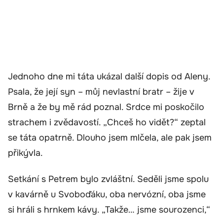
Jednoho dne mi táta ukázal další dopis od Aleny.
Psala, že její syn – můj nevlastní bratr – žije v
Brně a že by mě rád poznal. Srdce mi poskočilo
strachem i zvědavostí. „Chceš ho vidět?“ zeptal
se táta opatrně. Dlouho jsem mlčela, ale pak jsem
přikývla.
Setkání s Petrem bylo zvláštní. Seděli jsme spolu
v kavárně u Svoboďáku, oba nervózní, oba jsme
si hráli s hrnkem kávy. „Takže… jsme sourozenci,“