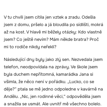
V tu chvíli jsem cítila jen vztek a zradu. Odešla
jsem z domu, pršelo a já bloudila po sídlišti, mokrá
až na kost. V hlavě mi běžely otázky: Kdo vlastně
jsem? Co ještě nevím? Mám někde bratra? Proč
mi to rodiče nikdy neřekli?
Následující dny byly jako zlý sen. Nezvedala jsem
telefon, neodpovídala na zprávy. Ve škole jsem
byla duchem nepřítomná, kamarádka Jana si
všimla, že něco není v pořádku. „Lucko, co se
děje?“ ptala se mě jedno odpoledne v kavárně na
Andělu. „Nic, jen rodinné věci,“ odpověděla jsem
a snažila se usmát. Ale uvnitř mě všechno bolelo.