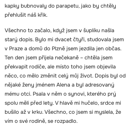
kapky bubnovaly do parapetu, jako by chtěly
přehlušit náš křik.
Všechno to začalo, když jsem v šuplíku našla
starý dopis. Bylo mi dvacet čtyři, studovala jsem
v Praze a domů do Plzně jsem jezdila jen občas.
Ten den jsem přijela nečekaně – chtěla jsem
překvapit rodiče, ale místo toho jsem objevila
něco, co mělo změnit celý můj život. Dopis byl od
nějaké ženy jménem Alena a byl adresovaný
mému otci. Psala v něm o synovi, kterého prý
spolu měli před lety. V hlavě mi hučelo, srdce mi
bušilo až v krku. Všechno, co jsem si myslela, že
vím o své rodině, se rozpadlo.