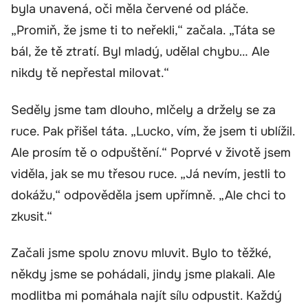
byla unavená, oči měla červené od pláče.
„Promiň, že jsme ti to neřekli,“ začala. „Táta se
bál, že tě ztratí. Byl mladý, udělal chybu… Ale
nikdy tě nepřestal milovat.“
Seděly jsme tam dlouho, mlčely a držely se za
ruce. Pak přišel táta. „Lucko, vím, že jsem ti ublížil.
Ale prosím tě o odpuštění.“ Poprvé v životě jsem
viděla, jak se mu třesou ruce. „Já nevím, jestli to
dokážu,“ odpověděla jsem upřímně. „Ale chci to
zkusit.“
Začali jsme spolu znovu mluvit. Bylo to těžké,
někdy jsme se pohádali, jindy jsme plakali. Ale
modlitba mi pomáhala najít sílu odpustit. Každý