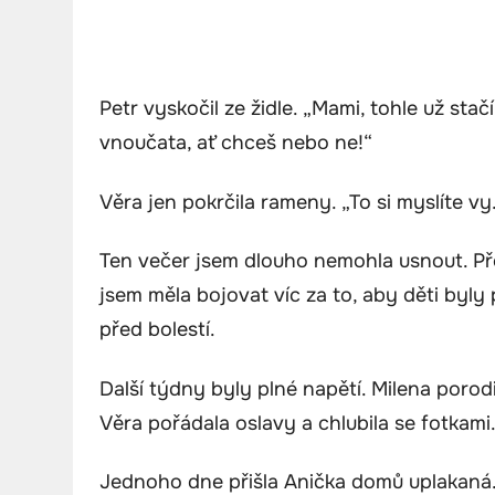
Petr vyskočil ze židle. „Mami, tohle už sta
vnoučata, ať chceš nebo ne!“
Věra jen pokrčila rameny. „To si myslíte vy.
Ten večer jsem dlouho nemohla usnout. Přem
jsem měla bojovat víc za to, aby děti byly 
před bolestí.
Další týdny byly plné napětí. Milena porodi
Věra pořádala oslavy a chlubila se fotkami
Jednoho dne přišla Anička domů uplakaná. 