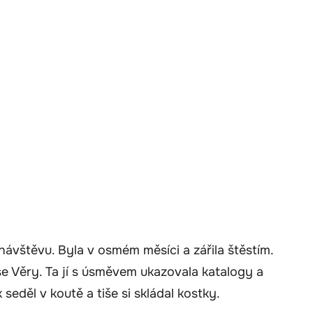
ávštěvu. Byla v osmém měsíci a zářila štěstím.
e Věry. Ta jí s úsměvem ukazovala katalogy a
seděl v koutě a tiše si skládal kostky.