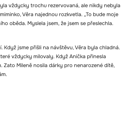
yla vždycky trochu rezervovaná, ale nikdy nebyla
ká miminko, Věra najednou rozkvetla. „To bude moje
ího oběda. Myslela jsem, že jsem se přeslechla.
. Když jsme přišli na návštěvu, Věra byla chladná.
které vždycky milovaly. Když Anička přinesla
. Zato Mileně nosila dárky pro nenarozené dítě,
ám.