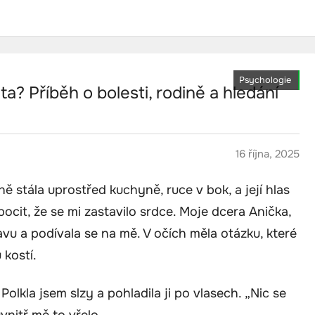
Psychologie
a? Příběh o bolesti, rodině a hledání
16 října, 2025
 stála uprostřed kuchyně, ruce v bok, a její hlas
pocit, že se mi zastavilo srdce. Moje dcera Anička,
lavu a podívala se na mě. V očích měla otázku, které
 kostí.
 Polkla jsem slzy a pohladila ji po vlasech. „Nic se
vnitř mě to vřelo.