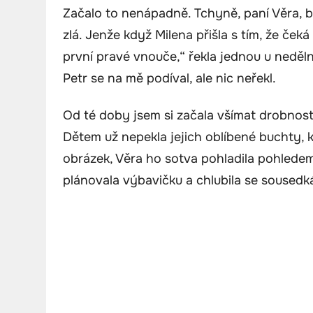
Začalo to nenápadně. Tchyně, paní Věra, b
zlá. Jenže když Milena přišla s tím, že če
první pravé vnouče,“ řekla jednou u neděln
Petr se na mě podíval, ale nic neřekl.
Od té doby jsem si začala všímat drobností
Dětem už nepekla jejich oblíbené buchty, 
obrázek, Věra ho sotva pohladila pohledem
plánovala výbavičku a chlubila se sousedk