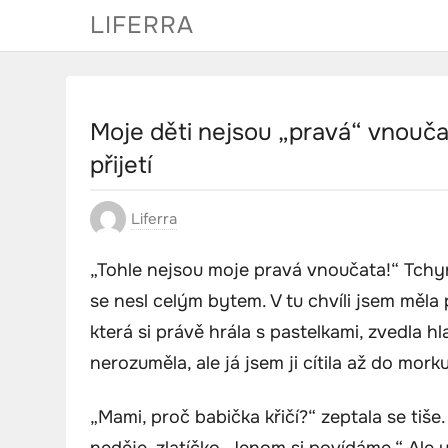
Skip
LIFERRA
to
content
Moje děti nejsou „pravá“ vnoučat
přijetí
Liferra
„Tohle nejsou moje pravá vnoučata!“ Tchyně
se nesl celým bytem. V tu chvíli jsem měla 
která si právě hrála s pastelkami, zvedla h
nerozuměla, ale já jsem ji cítila až do morku
„Mami, proč babička křičí?“ zeptala se tiše.
neděje, zlatíčko. Jenom si povídáme.“ Ale u