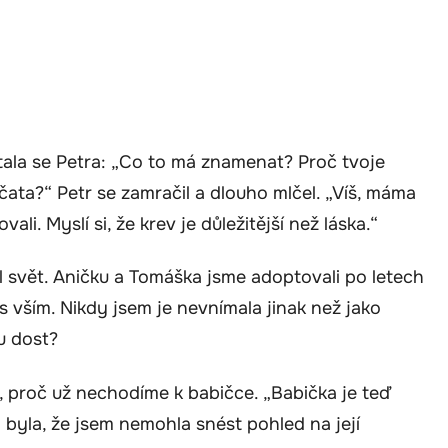
tala se Petra: „Co to má znamenat? Proč tvoje
ata?“ Petr se zamračil a dlouho mlčel. „Víš, máma
ali. Myslí si, že krev je důležitější než láska.“
til svět. Aničku a Tomáška jsme adoptovali po letech
s vším. Nikdy jsem je nevnímala jinak než jako
ou dost?
, proč už nechodíme k babičce. „Babička je teď
 byla, že jsem nemohla snést pohled na její