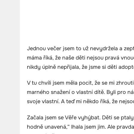
Jednou večer jsem to už nevydržela a zep
máma říká, že naše děti nejsou pravá vnouč
nikdy úplně nepřijala, že jsme si děti adoptov
V tu chvíli jsem měla pocit, že se mi zhrou
marného snažení o vlastní dítě. Byli pro ná
svoje vlastní. A teď mi někdo říká, že nejs
Začala jsem se Věře vyhýbat. Děti se ptaly
hodně unavená,“ lhala jsem jim. Ale pravda