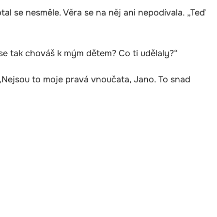
tal se nesměle. Věra se na něj ani nepodívala. „Teď
č se tak chováš k mým dětem? Co ti udělaly?“
 „Nejsou to moje pravá vnoučata, Jano. To snad