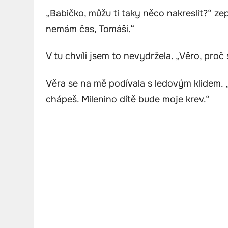
„Babičko, můžu ti taky něco nakreslit?“ zep
nemám čas, Tomáši.“
V tu chvíli jsem to nevydržela. „Věro, pro
Věra se na mě podívala s ledovým klidem.
chápeš. Milenino dítě bude moje krev.“