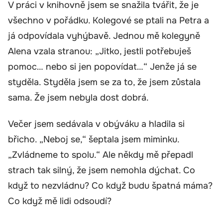
V práci v knihovně jsem se snažila tvářit, že je
všechno v pořádku. Kolegové se ptali na Petra a
já odpovídala vyhýbavě. Jednou mě kolegyně
Alena vzala stranou: „Jitko, jestli potřebuješ
pomoc… nebo si jen popovídat…“ Jenže já se
styděla. Styděla jsem se za to, že jsem zůstala
sama. Že jsem nebyla dost dobrá.
Večer jsem sedávala v obýváku a hladila si
břicho. „Neboj se,“ šeptala jsem miminku.
„Zvládneme to spolu.“ Ale někdy mě přepadl
strach tak silný, že jsem nemohla dýchat. Co
když to nezvládnu? Co když budu špatná máma?
Co když mě lidi odsoudí?