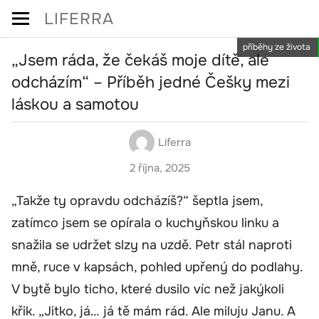
Skip
LIFERRA
to
příběhy ze života
content
„Jsem ráda, že čekáš moje dítě, ale
odcházím“ – Příběh jedné Češky mezi
láskou a samotou
Liferra
2 října, 2025
„Takže ty opravdu odcházíš?“ šeptla jsem,
zatímco jsem se opírala o kuchyňskou linku a
snažila se udržet slzy na uzdě. Petr stál naproti
mně, ruce v kapsách, pohled upřený do podlahy.
V bytě bylo ticho, které dusilo víc než jakýkoli
křik. „Jitko, já… já tě mám rád. Ale miluju Janu. A