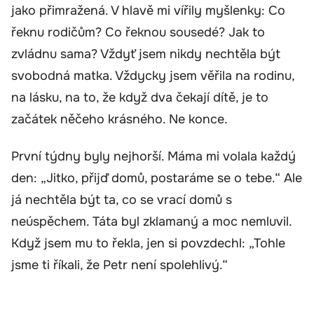
jako přimražená. V hlavě mi vířily myšlenky: Co
řeknu rodičům? Co řeknou sousedé? Jak to
zvládnu sama? Vždyť jsem nikdy nechtěla být
svobodná matka. Vždycky jsem věřila na rodinu,
na lásku, na to, že když dva čekají dítě, je to
začátek něčeho krásného. Ne konce.
První týdny byly nejhorší. Máma mi volala každý
den: „Jitko, přijď domů, postaráme se o tebe.“ Ale
já nechtěla být ta, co se vrací domů s
neúspěchem. Táta byl zklamaný a moc nemluvil.
Když jsem mu to řekla, jen si povzdechl: „Tohle
jsme ti říkali, že Petr není spolehlivý.“