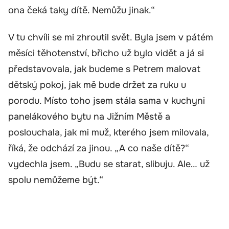
ona čeká taky dítě. Nemůžu jinak.“
V tu chvíli se mi zhroutil svět. Byla jsem v pátém
měsíci těhotenství, břicho už bylo vidět a já si
představovala, jak budeme s Petrem malovat
dětský pokoj, jak mě bude držet za ruku u
porodu. Místo toho jsem stála sama v kuchyni
panelákového bytu na Jižním Městě a
poslouchala, jak mi muž, kterého jsem milovala,
říká, že odchází za jinou. „A co naše dítě?“
vydechla jsem. „Budu se starat, slibuju. Ale… už
spolu nemůžeme být.“