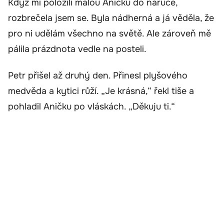
Když mi položili malou Aničku do náruče,
rozbrečela jsem se. Byla nádherná a já věděla, že
pro ni udělám všechno na světě. Ale zároveň mě
pálila prázdnota vedle na posteli.
Petr přišel až druhý den. Přinesl plyšového
medvěda a kytici růží. „Je krásná,“ řekl tiše a
pohladil Aničku po vláskách. „Děkuju ti.“