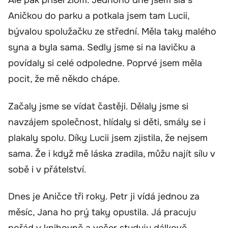
Ale pak přišel zlom. Jednoho dne jsem šla s
Aničkou do parku a potkala jsem tam Lucii,
bývalou spolužačku ze střední. Měla taky malého
syna a byla sama. Sedly jsme si na lavičku a
povídaly si celé odpoledne. Poprvé jsem měla
pocit, že mě někdo chápe.
Začaly jsme se vídat častěji. Dělaly jsme si
navzájem společnost, hlídaly si děti, smály se i
plakaly spolu. Díky Lucii jsem zjistila, že nejsem
sama. Že i když mě láska zradila, můžu najít sílu v
sobě i v přátelství.
Dnes je Aničce tři roky. Petr ji vídá jednou za
měsíc, Jana ho prý taky opustila. Já pracuju