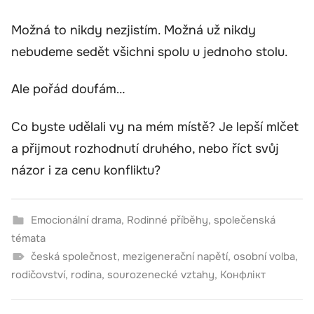
Možná to nikdy nezjistím. Možná už nikdy
nebudeme sedět všichni spolu u jednoho stolu.
Ale pořád doufám…
Co byste udělali vy na mém místě? Je lepší mlčet
a přijmout rozhodnutí druhého, nebo říct svůj
názor i za cenu konfliktu?
Emocionální drama
,
Rodinné příběhy
,
společenská
témata
česká společnost
,
mezigenerační napětí
,
osobní volba
,
rodičovství
,
rodina
,
sourozenecké vztahy
,
Конфлікт