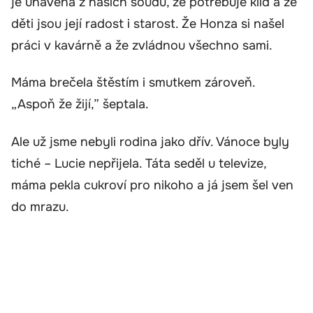
je unavená z našich soudů, že potřebuje klid a že
děti jsou její radost i starost. Že Honza si našel
práci v kavárně a že zvládnou všechno sami.
Máma brečela štěstím i smutkem zároveň.
„Aspoň že žijí,” šeptala.
Ale už jsme nebyli rodina jako dřív. Vánoce byly
tiché – Lucie nepřijela. Táta seděl u televize,
máma pekla cukroví pro nikoho a já jsem šel ven
do mrazu.