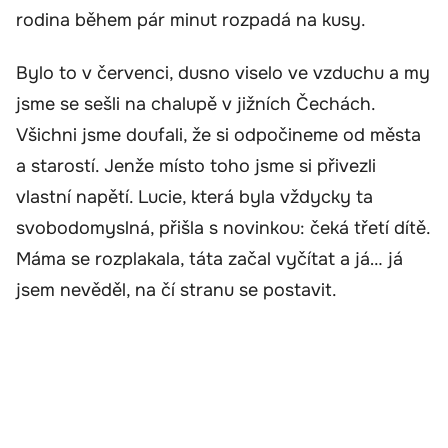
rodina během pár minut rozpadá na kusy.
Bylo to v červenci, dusno viselo ve vzduchu a my
jsme se sešli na chalupě v jižních Čechách.
Všichni jsme doufali, že si odpočineme od města
a starostí. Jenže místo toho jsme si přivezli
vlastní napětí. Lucie, která byla vždycky ta
svobodomyslná, přišla s novinkou: čeká třetí dítě.
Máma se rozplakala, táta začal vyčítat a já… já
jsem nevěděl, na čí stranu se postavit.