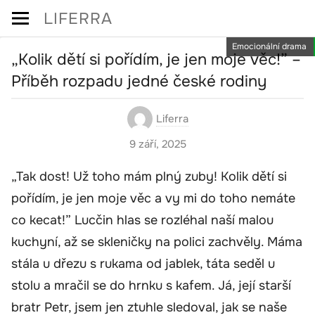
Skip
LIFERRA
to
Emocionální drama
content
„Kolik dětí si pořídím, je jen moje věc!” –
Příběh rozpadu jedné české rodiny
Liferra
9 září, 2025
„Tak dost! Už toho mám plný zuby! Kolik dětí si
pořídím, je jen moje věc a vy mi do toho nemáte
co kecat!” Lucčin hlas se rozléhal naší malou
kuchyní, až se skleničky na polici zachvěly. Máma
stála u dřezu s rukama od jablek, táta seděl u
stolu a mračil se do hrnku s kafem. Já, její starší
bratr Petr, jsem jen ztuhle sledoval, jak se naše