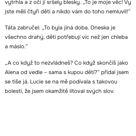
vytrhla a z očí jí sršely blesky. „To je moje věc! Vy
jste měli čtyři děti a nikdo vám do toho nemluvil!”
Táta zabručel: „To byla jiná doba. Dneska je
všechno drahý, děti potřebují víc než jen chleba
a máslo.”
„A co když to nezvládneš? Co když skončíš jako
Alena od vedle – sama s kupou dětí?” přidal jsem
se tiše já. Lucie se na mě podívala s takovou
bolestí, že jsem okamžitě litoval svých slov.