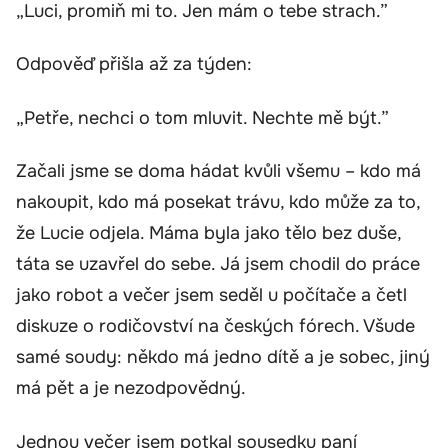
„Luci, promiň mi to. Jen mám o tebe strach.”
Odpověď přišla až za týden:
„Petře, nechci o tom mluvit. Nechte mě být.”
Začali jsme se doma hádat kvůli všemu – kdo má
nakoupit, kdo má posekat trávu, kdo může za to,
že Lucie odjela. Máma byla jako tělo bez duše,
táta se uzavřel do sebe. Já jsem chodil do práce
jako robot a večer jsem seděl u počítače a četl
diskuze o rodičovství na českých fórech. Všude
samé soudy: někdo má jedno dítě a je sobec, jiný
má pět a je nezodpovědný.
Jednou večer jsem potkal sousedku paní