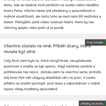
domu, kde se hádáme kvůli penězům na svatbu mého mladšího
bratra Petra. Všichni máme jiné představy o spravedlnosti a
rodinné soudržnosti, ale místo toho se mezi námi šíří nedůvěra a
bolest. Přemýšlím, jestli vůbec existuje řešení, které by nás
všechny spojilo, nebo jestli už je pozdě.
Psychologie
Všechno zůstalo na mně: Příběh dcery, která
musela být silná
Celý život jsem byla ta, která nevyčnívala, nevyžadovala
pozornost a snažila se být oporou. Když maminka zestárla a
potřebovala nás nejvíc, zůstala jsem na všechno sama, protože
můj bratr Petr měl vždycky důležitější věci na práci. V tomto
příběhu se snažím pochopit, proč láska a odpovědnost v rodině
nejsou nikdy rozděleny spravedlivě.
příběhy ze života