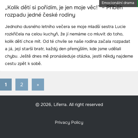
Emocionální drama
„Kolik dětí si pořídím, je jen moje věc!” – Příběh
rozpadu jedné české rodiny
Jednoho dusného letního večera se moje mladší sestra Lucie
rozkřičela na celou kuchyň, že jí nemáme co mluvit do toho,
kolik dětí chce mít. Od té chvíle se naše rodina začala rozpadat
a já, její starší bratr, každý den přemýšlím, kde jsme udělali
chybu. Ještě dnes mě pronásleduje otázka, jestli někdy najdeme
cestu zpět k sobě.
1
2
Next
»
Stránkování
Posts
příspěvků
© 2026, Liferra. All right reserved
Privacy Policy