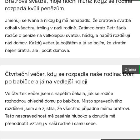
Bratrova svatba, moje noční můra: Když se rodina
rozpadá kvůli penězům
Jmenuji se Ivana a nikdy by mě nenapadlo, že bratrova svatba
odhalí všechny trhliny v naší rodině. Zatímco bratr Petr žádá
rodiče o peníze na velkolepou svatbu, hádky a napětí rozdělují
náš domov. Každý večer je bojištěm a já se bojím, že ztratím
nejen bratra, ale i pocit domova.
Drama
Čtvrteční večer, kdy se rozpadla naše rodina: Dům
po babičce a já na vedlejší koleji
Ve čtvrtek večer jsem s napětím čekala, jak se rodiče
rozhodnou ohledně domu po babičce. Místo spravedlivého
rozdělení jsem ale zjistila, že všechno připadne mému bratrovi.
Tato nespravedlnost mě zasáhla hluboko a donutila mě
přehodnotit vztahy v naší rodině i samu sebe.