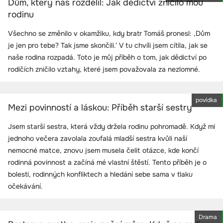
Dům, který nás rozdělil: Jak dědictví zničilo mou
rodinu
Všechno se změnilo v okamžiku, kdy bratr Tomáš pronesl: ‚Dům
je jen pro tebe? Tak jsme skončili.‘ V tu chvíli jsem cítila, jak se
naše rodina rozpadá. Toto je můj příběh o tom, jak dědictví po
rodičích zničilo vztahy, které jsem považovala za nezlomné.
povídka
Mezi povinností a láskou: Příběh starší sestry
Jsem starší sestra, která vždy držela rodinu pohromadě. Když mi
jednoho večera zavolala zoufalá mladší sestra kvůli naší
nemocné matce, znovu jsem musela čelit otázce, kde končí
rodinná povinnost a začíná mé vlastní štěstí. Tento příběh je o
bolesti, rodinných konfliktech a hledání sebe sama v tlaku
očekávání.
Drama