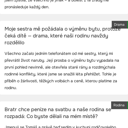
pronásleduje každý den.
Drama
Moje sestra mě požádala o výměnu bytu, protože
čeká dítě — drama, které naši rodinu navždy
rozdělilo
Všechno začalo jedním telefonátem od mé sestry, který mi
převrátil život naruby. Její prosba o výměnu bytu vypadala na
první pohled nevinně, ale otevřela staré rány a rozdmýchala
rodinné konflikty, které jsme se snažili léta přehlížet. Tohle je
příběh o žárlivosti, těžkých volbách a ceně, kterou platíme za
rodinu.
Rodina
Bratr chce peníze na svatbu a naše rodina se
rozpadá: Co byste dělali na mém místě?
Jmenuji se Tomáš a právě teď sedím v kuchyni rodičovského