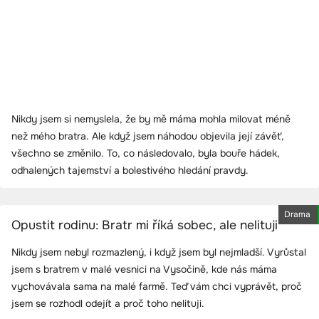
Nikdy jsem si nemyslela, že by mě máma mohla milovat méně
než mého bratra. Ale když jsem náhodou objevila její závěť,
všechno se změnilo. To, co následovalo, byla bouře hádek,
odhalených tajemství a bolestivého hledání pravdy.
Drama
Opustit rodinu: Bratr mi říká sobec, ale nelituji
Nikdy jsem nebyl rozmazlený, i když jsem byl nejmladší. Vyrůstal
jsem s bratrem v malé vesnici na Vysočině, kde nás máma
vychovávala sama na malé farmě. Teď vám chci vyprávět, proč
jsem se rozhodl odejít a proč toho nelituji.