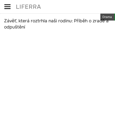
Skip
LIFERRA
to
Drama
content
Závěť, která roztrhla naši rodinu: Příběh o zradě a
odpuštění