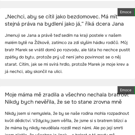
Emoce
„Nechci, aby se cítil jako bezdomovec. Má mít
stejná práva na bydlení jako já,“ říká dcera Jana
Jmenuji se Jana a právě teď sedím na kraji postele v našem
malém bytě na Žižkově, zatímco za zdí slyším hádku rodičů. Můj
bratr Marek se vrátil domů po rozvodu, ale táta ho nechce pustit
zpátky do bytu, protože prý už není jeho povinnost se o něj
starat. Cítím, jak se mi svírá hrdlo, protože Marek je moje krev a
já nechci, aby skončil na ulici.
Emoce
Moje máma mě zradila a všechno nechala bratrovi:
Nikdy bych nevěřila, že se to stane zrovna mně
Nikdy jsem si nemyslela, že by se naše rodina mohla rozpadnout
kvůli dědictví. Vždycky jsem věřila, že jsme si s bratrem blízcí a
že máma by nikdy neudělala rozdíl mezi námi. Ale po její smrti
jsem zjistila, že všechno je jinak – a bolest z té zrady mě