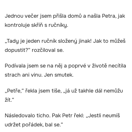
Jednou večer jsem přišla domů a našla Petra, jak
kontroluje skříň s ručníky.
„Tady je jeden ručník složený jinak! Jak to můžeš
dopustit?“ rozčiloval se.
Podívala jsem se na něj a poprvé v životě necítila
strach ani vinu. Jen smutek.
„Petře,“ řekla jsem tiše, „já už takhle dál nemůžu
žít.“
Následovalo ticho. Pak Petr řekl: „Jestli neumíš
udržet pořádek, bal se.“