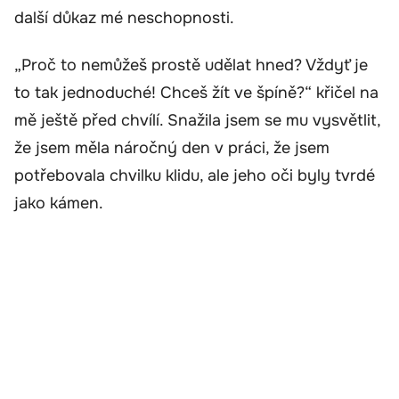
další důkaz mé neschopnosti.
„Proč to nemůžeš prostě udělat hned? Vždyť je
to tak jednoduché! Chceš žít ve špíně?“ křičel na
mě ještě před chvílí. Snažila jsem se mu vysvětlit,
že jsem měla náročný den v práci, že jsem
potřebovala chvilku klidu, ale jeho oči byly tvrdé
jako kámen.