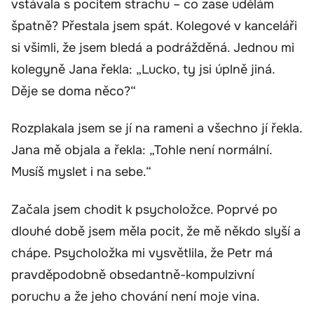
vstávala s pocitem strachu – co zase udělám
špatně? Přestala jsem spát. Kolegové v kanceláři
si všimli, že jsem bledá a podrážděná. Jednou mi
kolegyně Jana řekla: „Lucko, ty jsi úplně jiná.
Děje se doma něco?“
Rozplakala jsem se jí na rameni a všechno jí řekla.
Jana mě objala a řekla: „Tohle není normální.
Musíš myslet i na sebe.“
Začala jsem chodit k psycholožce. Poprvé po
dlouhé době jsem měla pocit, že mě někdo slyší a
chápe. Psycholožka mi vysvětlila, že Petr má
pravděpodobně obsedantně-kompulzivní
poruchu a že jeho chování není moje vina.