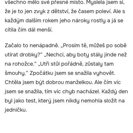
všechno mělo své přesné místo. Myslela jsem si,
že je to jen zvyk z dětství, že časem poleví. Ale s
každým dalším rokem jeho nároky rostly a já se
cítila čím dál menší.
Začalo to nenápadně. „Prosím tě, můžeš po sobě
utírat drobky?“ „Nechci, aby boty stály jinde než
na rohožce.“ „Utři stůl pořádně, zůstaly tam
šmouhy.“ Zpočátku jsem se snažila vyhovět.
Chtěla jsem být dobrou manželkou. Ale čím víc
jsem se snažila, tím víc chyb nacházel. Každý den
byl jako test, který jsem nikdy nemohla složit na
jedničku.