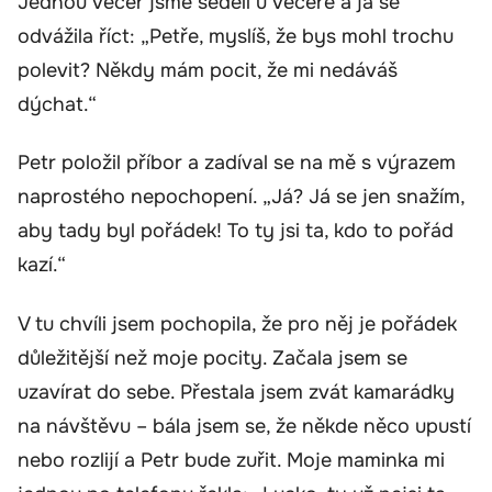
Jednou večer jsme seděli u večeře a já se
odvážila říct: „Petře, myslíš, že bys mohl trochu
polevit? Někdy mám pocit, že mi nedáváš
dýchat.“
Petr položil příbor a zadíval se na mě s výrazem
naprostého nepochopení. „Já? Já se jen snažím,
aby tady byl pořádek! To ty jsi ta, kdo to pořád
kazí.“
V tu chvíli jsem pochopila, že pro něj je pořádek
důležitější než moje pocity. Začala jsem se
uzavírat do sebe. Přestala jsem zvát kamarádky
na návštěvu – bála jsem se, že někde něco upustí
nebo rozlijí a Petr bude zuřit. Moje maminka mi