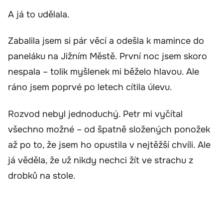
A já to udělala.
Zabalila jsem si pár věcí a odešla k mamince do
paneláku na Jižním Městě. První noc jsem skoro
nespala – tolik myšlenek mi běželo hlavou. Ale
ráno jsem poprvé po letech cítila úlevu.
Rozvod nebyl jednoduchý. Petr mi vyčítal
všechno možné – od špatně složených ponožek
až po to, že jsem ho opustila v nejtěžší chvíli. Ale
já věděla, že už nikdy nechci žít ve strachu z
drobků na stole.