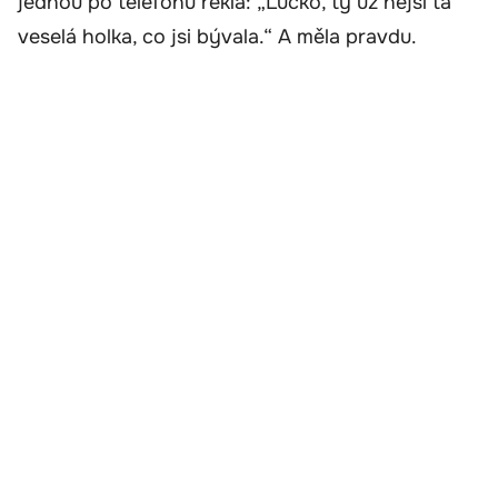
jednou po telefonu řekla: „Lucko, ty už nejsi ta
veselá holka, co jsi bývala.“ A měla pravdu.