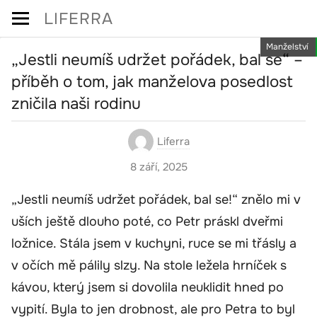
Skip
LIFERRA
to
Manželství
content
„Jestli neumíš udržet pořádek, bal se“ –
příběh o tom, jak manželova posedlost
zničila naši rodinu
Liferra
8 září, 2025
„Jestli neumíš udržet pořádek, bal se!“ znělo mi v
uších ještě dlouho poté, co Petr práskl dveřmi
ložnice. Stála jsem v kuchyni, ruce se mi třásly a
v očích mě pálily slzy. Na stole ležela hrníček s
kávou, který jsem si dovolila neuklidit hned po
vypití. Byla to jen drobnost, ale pro Petra to byl