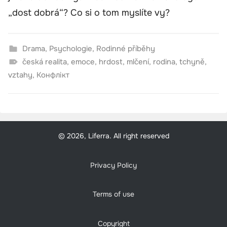
„dost dobrá“? Co si o tom myslíte vy?
Drama
,
Psychologie
,
Rodinné příběhy
česká realita
,
emoce
,
hrdost
,
mlčení
,
rodina
,
tchyně
,
vztahy
,
Конфлікт
© 2026, Liferra. All right reserved
Privacy Policy
Terms of use
Copyright