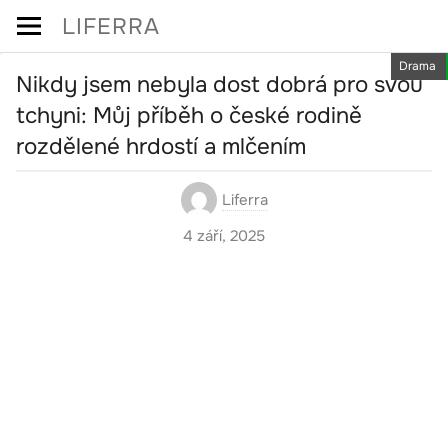
Skip
LIFERRA
to
Drama
content
Nikdy jsem nebyla dost dobrá pro svou
tchyni: Můj příběh o české rodině
rozdělené hrdostí a mlčením
Liferra
4 září, 2025