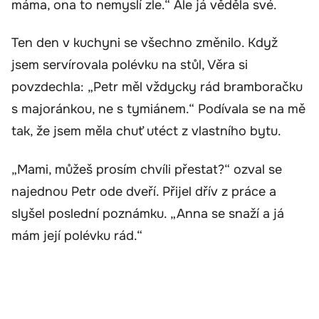
máma, ona to nemyslí zle.“ Ale já věděla své.
Ten den v kuchyni se všechno změnilo. Když
jsem servírovala polévku na stůl, Věra si
povzdechla: „Petr měl vždycky rád bramboračku
s majoránkou, ne s tymiánem.“ Podívala se na mě
tak, že jsem měla chuť utéct z vlastního bytu.
„Mami, můžeš prosím chvíli přestat?“ ozval se
najednou Petr ode dveří. Přijel dřív z práce a
slyšel poslední poznámku. „Anna se snaží a já
mám její polévku rád.“