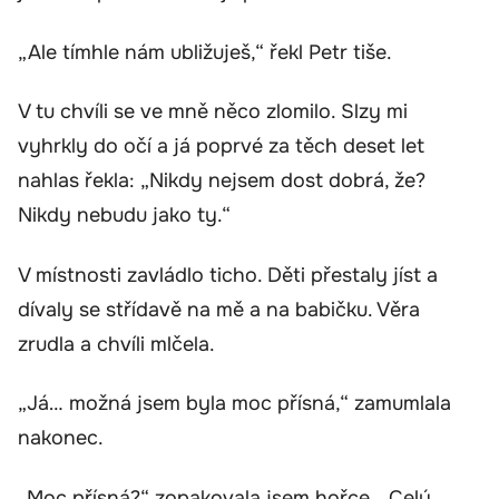
„Ale tímhle nám ubližuješ,“ řekl Petr tiše.
V tu chvíli se ve mně něco zlomilo. Slzy mi
vyhrkly do očí a já poprvé za těch deset let
nahlas řekla: „Nikdy nejsem dost dobrá, že?
Nikdy nebudu jako ty.“
V místnosti zavládlo ticho. Děti přestaly jíst a
dívaly se střídavě na mě a na babičku. Věra
zrudla a chvíli mlčela.
„Já… možná jsem byla moc přísná,“ zamumlala
nakonec.
„Moc přísná?“ zopakovala jsem hořce. „Celý