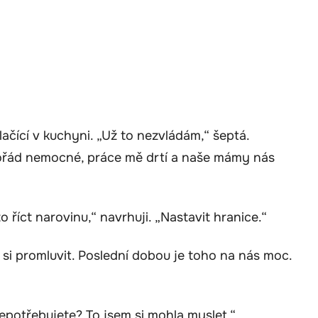
ačící v kuchyni. „Už to nezvládám,“ šeptá.
ořád nemocné, práce mě drtí a naše mámy nás
o říct narovinu,“ navrhuji. „Nastavit hranice.“
i promluvit. Poslední dobou je toho na nás moc.
nepotřebujete? To jsem si mohla myslet.“