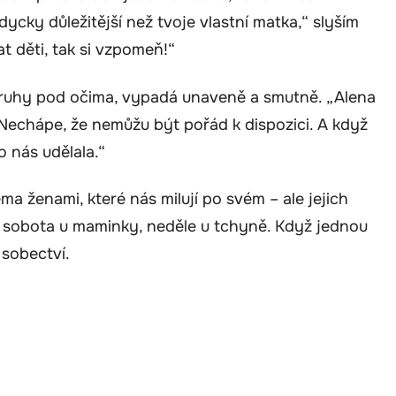
ždycky důležitější než tvoje vlastní matka,“ slyším
t děti, tak si vzpomeň!“
 kruhy pod očima, vypadá unaveně a smutně. „Alena
„Nechápe, že nemůžu být pořád k dispozici. A když
o nás udělala.“
ěma ženami, které nás milují po svém – ale jejich
ý: sobota u maminky, neděle u tchyně. Když jednou
 sobectví.