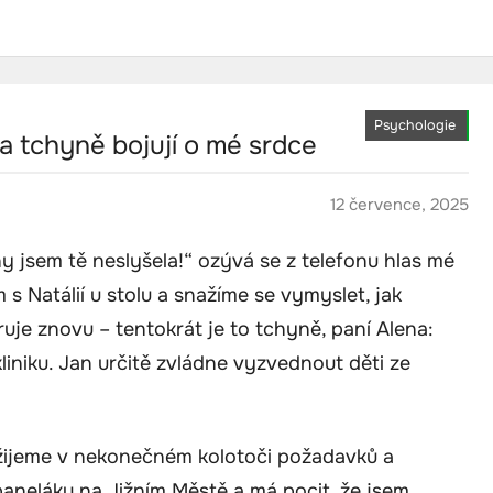
Psychologie
 tchyně bojují o mé srdce
12 července, 2025
dny jsem tě neslyšela!“ ozývá se z telefonu hlas mé
 s Natálií u stolu a snažíme se vymyslet, jak
ruje znovu – tentokrát je to tchyně, paní Alena:
kliniku. Jan určitě zvládne vyzvednout děti ze
žijeme v nekonečném kolotoči požadavků a
paneláku na Jižním Městě a má pocit, že jsem