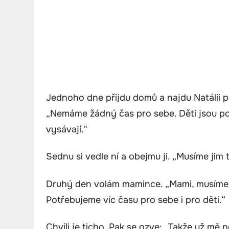
Jednoho dne přijdu domů a najdu Natálii pl
„Nemáme žádný čas pro sebe. Děti jsou p
vysávají.“
Sednu si vedle ní a obejmu ji. „Musíme jim t
Druhý den volám mamince. „Mami, musíme s
Potřebujeme víc času pro sebe i pro děti.“
Chvíli je ticho. Pak se ozve: „Takže už mě 