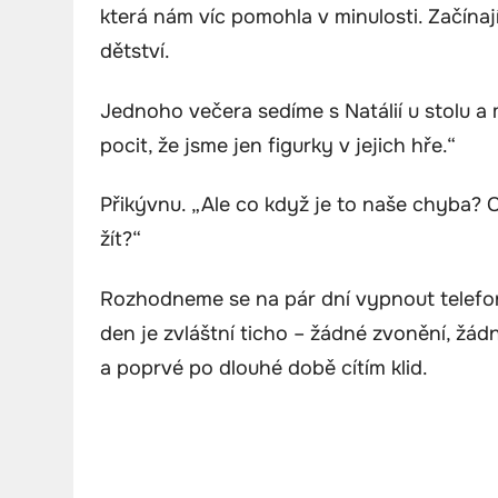
která nám víc pomohla v minulosti. Začínaj
dětství.
Jednoho večera sedíme s Natálií u stolu a m
pocit, že jsme jen figurky v jejich hře.“
Přikývnu. „Ale co když je to naše chyba? 
žít?“
Rozhodneme se na pár dní vypnout telefony
den je zvláštní ticho – žádné zvonění, žád
a poprvé po dlouhé době cítím klid.