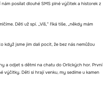
í nám posílat dlouhé SMS plné výčitek a historek z
lčíme. Děti už spí. „Víš,“ říká tiše, „někdy mám
Co když jsme jim dali pocit, že bez nás nemůžou
 a odjet s dětmi na chatu do Orlických hor. První
né výčitky. Děti si hrají venku, my sedíme u kamen