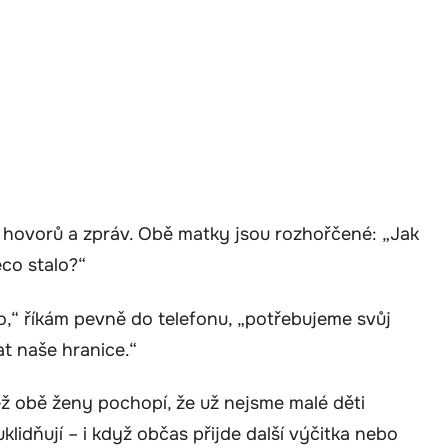
 hovorů a zpráv. Obě matky jsou rozhořčené: „Jak
ěco stalo?“
,“ říkám pevně do telefonu, „potřebujeme svůj
at naše hranice.“
ež obě ženy pochopí, že už nejsme malé děti
klidňují – i když občas přijde další výčitka nebo