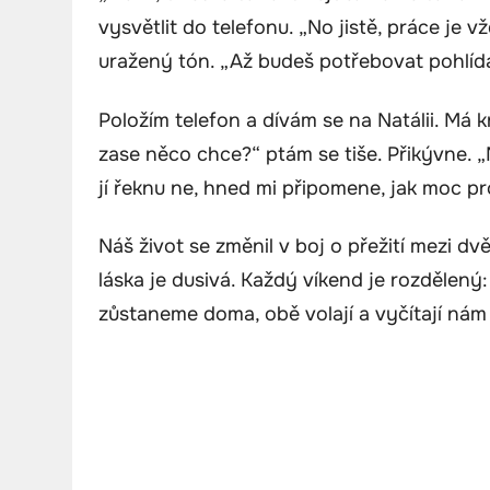
vysvětlit do telefonu. „No jistě, práce je v
uražený tón. „Až budeš potřebovat pohlída
Položím telefon a dívám se na Natálii. Má
zase něco chce?“ ptám se tiše. Přikývne. 
jí řeknu ne, hned mi připomene, jak moc pr
Náš život se změnil v boj o přežití mezi dv
láska je dusivá. Každý víkend je rozdělen
zůstaneme doma, obě volají a vyčítají nám