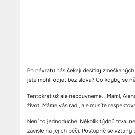
Po návratu nás čekají desítky zmeškaných
jste mohli odjet bez slova? Co kdyby se n
Tentokrát už ale necouvneme. „Mami, Aleno
život. Máme vás rádi, ale musíte respektov
Není to jednoduché. Několik týdnů trvá, n
závislé na jejich péči. Postupně se vztahy u