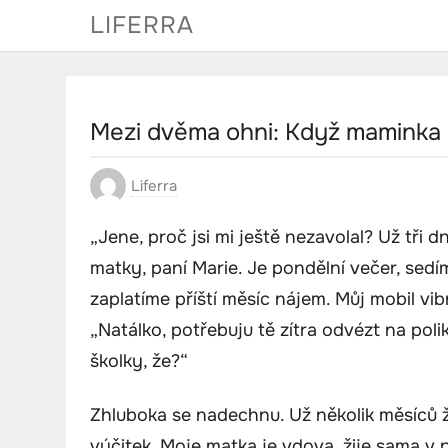
Skip
LIFERRA
to
content
Mezi dvěma ohni: Když maminka a
Liferra
„Jene, proč jsi mi ještě nezavolal? Už tři 
matky, paní Marie. Je pondělní večer, sedím
zaplatíme příští měsíc nájem. Můj mobil vib
„Natálko, potřebuju tě zítra odvézt na poli
školky, že?“
Zhluboka se nadechnu. Už několik měsíců 
výčitek. Moje matka je vdova, žije sama v 