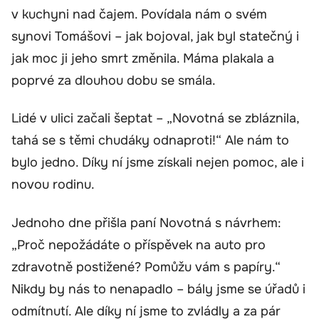
v kuchyni nad čajem. Povídala nám o svém
synovi Tomášovi – jak bojoval, jak byl statečný i
jak moc ji jeho smrt změnila. Máma plakala a
poprvé za dlouhou dobu se smála.
Lidé v ulici začali šeptat – „Novotná se zbláznila,
tahá se s těmi chudáky odnaproti!“ Ale nám to
bylo jedno. Díky ní jsme získali nejen pomoc, ale i
novou rodinu.
Jednoho dne přišla paní Novotná s návrhem:
„Proč nepožádáte o příspěvek na auto pro
zdravotně postižené? Pomůžu vám s papíry.“
Nikdy by nás to nenapadlo – bály jsme se úřadů i
odmítnutí. Ale díky ní jsme to zvládly a za pár