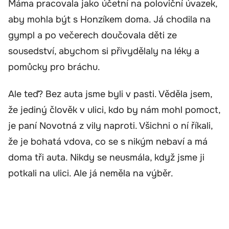
Máma pracovala jako účetní na poloviční úvazek,
aby mohla být s Honzíkem doma. Já chodila na
gympl a po večerech doučovala děti ze
sousedství, abychom si přivydělaly na léky a
pomůcky pro bráchu.
Ale teď? Bez auta jsme byli v pasti. Věděla jsem,
že jediný člověk v ulici, kdo by nám mohl pomoct,
je paní Novotná z vily naproti. Všichni o ní říkali,
že je bohatá vdova, co se s nikým nebaví a má
doma tři auta. Nikdy se neusmála, když jsme ji
potkali na ulici. Ale já neměla na výběr.