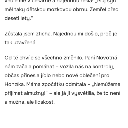
vedle mě v čekárně a najednou řekla: „Můj syn
měl taky dětskou mozkovou obrnu. Zemřel před
deseti lety.“
Zůstala jsem zticha. Najednou mi došlo, proč je
tak uzavřená.
Od té chvíle se všechno změnilo. Paní Novotná
nám začala pomáhat – vozila nás na kontroly,
občas přinesla jídlo nebo nové oblečení pro
Honzíka. Máma zpočátku odmítala – „Nemůžeme
přijímat almužny!“ – ale já jí vysvětlila, že to není
almužna, ale lidskost.