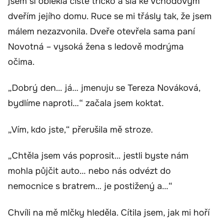
jsem si oblékla čisté tričko a šla ke vchodovým
dveřím jejího domu. Ruce se mi třásly tak, že jsem
málem nezazvonila. Dveře otevřela sama paní
Novotná – vysoká žena s ledově modrýma
očima.
„Dobrý den… já… jmenuju se Tereza Nováková,
bydlíme naproti…“ začala jsem koktat.
„Vím, kdo jste,“ přerušila mě stroze.
„Chtěla jsem vás poprosit… jestli byste nám
mohla půjčit auto… nebo nás odvézt do
nemocnice s bratrem… je postižený a…“
Chvíli na mě mlčky hleděla. Cítila jsem, jak mi hoří