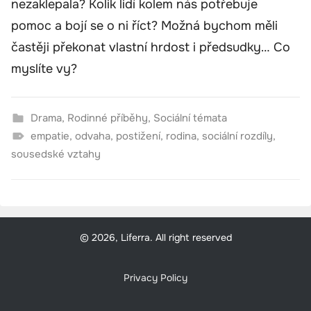
nezaklepala? Kolik lidí kolem nás potřebuje
pomoc a bojí se o ni říct? Možná bychom měli
častěji překonat vlastní hrdost i předsudky… Co
myslíte vy?
Drama
,
Rodinné příběhy
,
Sociální témata
empatie
,
odvaha
,
postižení
,
rodina
,
sociální rozdíly
,
sousedské vztahy
© 2026, Liferra. All right reserved
Privacy Policy