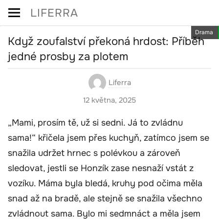
Skip
LIFERRA
to
Drama
content
Když zoufalství překoná hrdost: Příběh
jedné prosby za plotem
Liferra
12 května, 2025
„Mami, prosím tě, už si sedni. Já to zvládnu
sama!“ křičela jsem přes kuchyň, zatímco jsem se
snažila udržet hrnec s polévkou a zároveň
sledovat, jestli se Honzík zase nesnaží vstát z
vozíku. Máma byla bledá, kruhy pod očima měla
snad až na bradě, ale stejně se snažila všechno
zvládnout sama. Bylo mi sedmnáct a měla jsem