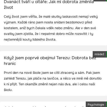
Dvanáct tváří u oltáře: Jak mi dobrota změnila
život
Celý život jsem věřila, že malé skutky laskavosti nemají velký
význam. Každé ráno jsem nosila snídani bezdomovci před
kostelem, aniž bych čekala vděk nebo změnu. Ale v den své
svatby jsem zjistila, že i nepatrné dobro může rozsvítit i ty
nejtemnější kouty lidského života.
mládež
Když jsem poprvé obejmul Terezu: Dobrota bez
hranic
První den na nové škole jsem se cítil ztracený a sám. Pak jsem
zahlédl Terezu, jak pláče na lavičce, a něco ve mně mě donutilo
k ní přijít. Ten okamžik změnil nejen nás dva, ale i celou naši
školu.
Psychologie