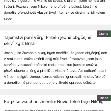
impulsivní gesto, mě vtáhlo do světa, o kterém jsem neměla ani
tušení. Poznala jsem Nikolu, jeho příběh a bolest, která mě
donutila přehodnotit vlastní život i to, jak se dívám na lidi kolem
sebe.
Drama
Tajemství paní Věry: Příběh jedné obyčejné
servírky z Brna
Jmenuji se Zuzana a nikdy bych nevěřila, že jeden obyčejný den
v restauraci může změnit celý můj život. Pracovala jsem jako
servírka v luxusní brněnské restauraci, kde jsem se snažila
přežít dlouhé směny a přehlížet vlastní únavu. Ale setkání s paní
Věrou, neslyšící ženou, kterou všichni ignorovali, mi otevřelo oči
a donutilo mě přehodnotit, co je v životě opravdu důležité.
Emoce
Když se všechno změnilo: Neviditelné boje Nikoly
Jednoho mrazivého únorového rána jsem potkala bezdomovce