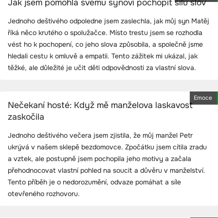
Jak jsem pomohla svému synovi pochopit sílu slov
Jednoho deštivého odpoledne jsem zaslechla, jak můj syn Matěj
říká něco krutého o spolužačce. Místo trestu jsem se rozhodla
vést ho k pochopení, co jeho slova způsobila, a společně jsme
hledali cestu k omluvě a empatii. Tento zážitek mi ukázal, jak
těžké, ale důležité je učit děti odpovědnosti za vlastní slova.
Emoce
Nečekaní hosté: Když mě manželova laskavost
zaskočila
Jednoho deštivého večera jsem zjistila, že můj manžel Petr
ukrývá v našem sklepě bezdomovce. Zpočátku jsem cítila zradu
a vztek, ale postupně jsem pochopila jeho motivy a začala
přehodnocovat vlastní pohled na soucit a důvěru v manželství.
Tento příběh je o nedorozumění, odvaze pomáhat a síle
otevřeného rozhovoru.