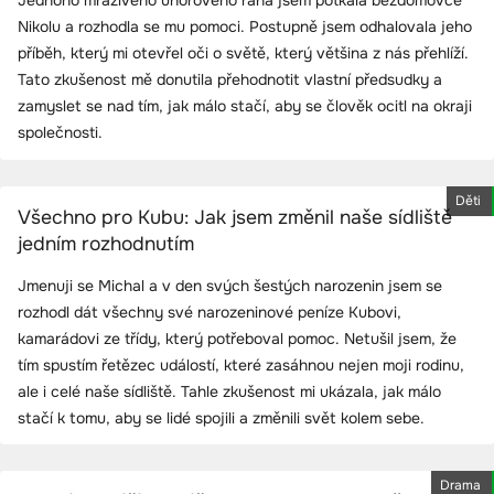
Nikolu a rozhodla se mu pomoci. Postupně jsem odhalovala jeho
příběh, který mi otevřel oči o světě, který většina z nás přehlíží.
Tato zkušenost mě donutila přehodnotit vlastní předsudky a
zamyslet se nad tím, jak málo stačí, aby se člověk ocitl na okraji
společnosti.
Děti
Všechno pro Kubu: Jak jsem změnil naše sídliště
jedním rozhodnutím
Jmenuji se Michal a v den svých šestých narozenin jsem se
rozhodl dát všechny své narozeninové peníze Kubovi,
kamarádovi ze třídy, který potřeboval pomoc. Netušil jsem, že
tím spustím řetězec událostí, které zasáhnou nejen moji rodinu,
ale i celé naše sídliště. Tahle zkušenost mi ukázala, jak málo
stačí k tomu, aby se lidé spojili a změnili svět kolem sebe.
Drama