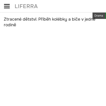
Skip
LIFERRA
to
Drama
content
Ztracené dětství: Příběh kolébky a biče v jedné
rodině