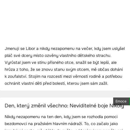
Jmenuji se Libor a nikdy nezapomenu na večer, kdy jsem uslyšel
pláč své dcery místo ozvěny vlastního dětského strachu.
Vyrůstal jsem ve stínu přísného otce, snažil se být lepší, ale
hrůza z toho, že se znovu stanu svým otcem, mě občas dohání
k zoufalství. Stojím na rozcestí mezi věrností rodině a potřebou
ochránit vlastní děti před bolestí, kterou jsem sám zažil.
Emoce
Den, který změnil všechno: Neviditelné boje Nikoly
Nikdy nezapomenu na ten den, kdy jsem se rozhodla pomoci
bezdomovci na pražském hlavním nádraží. To, co začalo jako