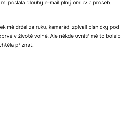
 mi poslala dlouhý e-mail plný omluv a proseb.
k mě držel za ruku, kamarádi zpívali písničky pod
prvé v životě volně. Ale někde uvnitř mě to bolelo
chtěla přiznat.