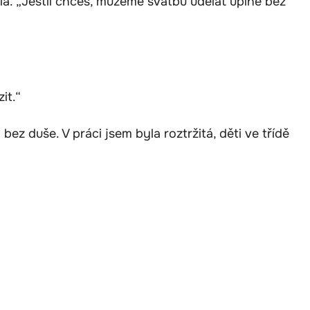
a. „Jestli chceš, můžeme svatbu udělat úplně bez
it.“
bez duše. V práci jsem byla roztržitá, děti ve třídě