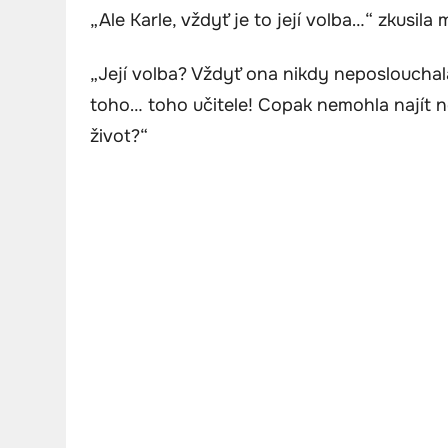
„Ale Karle, vždyť je to její volba…“ zkusil
„Její volba? Vždyť ona nikdy neposlouchala
toho… toho učitele! Copak nemohla najít n
život?“