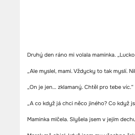
Druhý den ráno mi volala maminka. „Lucko, 
„Ale myslel, mami. Vždycky to tak myslí. N
„On je jen… zklamaný. Chtěl pro tebe víc.“
„A co když já chci něco jiného? Co když j
Maminka mlčela. Slyšela jsem v jejím dechu