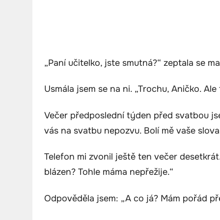
„Paní učitelko, jste smutná?“ zeptala se ma
Usmála jsem se na ni. „Trochu, Aničko. Ale 
Večer předposlední týden před svatbou js
vás na svatbu nepozvu. Bolí mě vaše slova 
Telefon mi zvonil ještě ten večer desetkrát
blázen? Tohle máma nepřežije.“
Odpověděla jsem: „A co já? Mám pořád přež