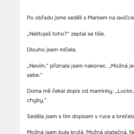
Po obřadu jsme seděli s Markem na lavičce
„Nelituješ toho?“ zeptal se tiše.
Dlouho jsem mlčela.
„Nevím,“ přiznala jsem nakonec. „Možná je
sebe.“
Doma mě čekal dopis od maminky: „Lucko,
chyby.“
Seděla jsem s tím dopisem v ruce a brečela
Možná jsem byla krutá. Možná statečná. N