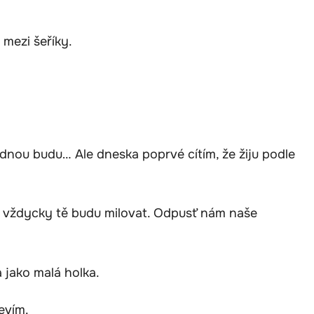
 mezi šeříky.
dnou budu… Ale dneska poprvé cítím, že žiju podle
 vždycky tě budu milovat. Odpusť nám naše
 jako malá holka.
evím.