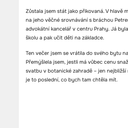
Zůstala jsem stát jako přikovaná. V hlavě m
na jeho věčné srovnávání s bráchou Petrem
advokátní kancelář v centru Prahy. Já byla
školu a pak učit děti na základce.
Ten večer jsem se vrátila do svého bytu n
Přemýšlela jsem, jestli má vůbec cenu snaž
svatbu v botanické zahradě – jen nejbližší 
je to poslední, co bych tam chtěla mít.