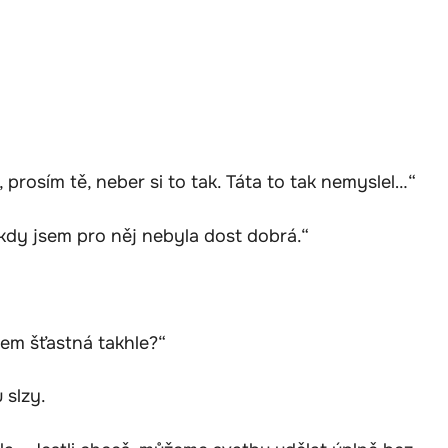
prosím tě, neber si to tak. Táta to tak nemyslel…“
ikdy jsem pro něj nebyla dost dobrá.“
sem šťastná takhle?“
 slzy.