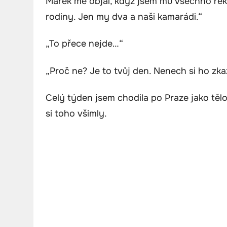
Marek mě objal, když jsem mu všechno řekl
rodiny. Jen my dva a naši kamarádi.“
„To přece nejde…“
„Proč ne? Je to tvůj den. Nenech si ho zkaz
Celý týden jsem chodila po Praze jako tělo 
si toho všimly.