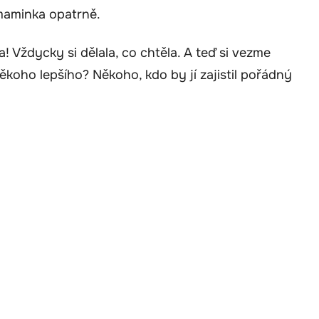
a maminka opatrně.
! Vždycky si dělala, co chtěla. A teď si vezme
ěkoho lepšího? Někoho, kdo by jí zajistil pořádný