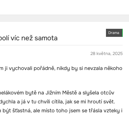
Drama
olí víc než samota
28 května, 2025
m ji vychovali pořádně, nikdy by si nevzala někoho
elákovém bytě na Jižním Městě a slyšela otcův
chla a já v tu chvíli cítila, jak se mi hroutí svět.
být šťastná, ale místo toho jsem se třásla vzteky i