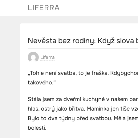
Skip
LIFERRA
to
content
Nevěsta bez rodiny: Když slova b
Liferra
„Tohle není svatba, to je fraška. Kdybycho
takového.“
Stála jsem za dveřmi kuchyně v našem pan
hlas, ostrý jako břitva. Maminka jen tiše vzdy
Bylo to dva týdny před svatbou. Měla jsem 
bolestí.