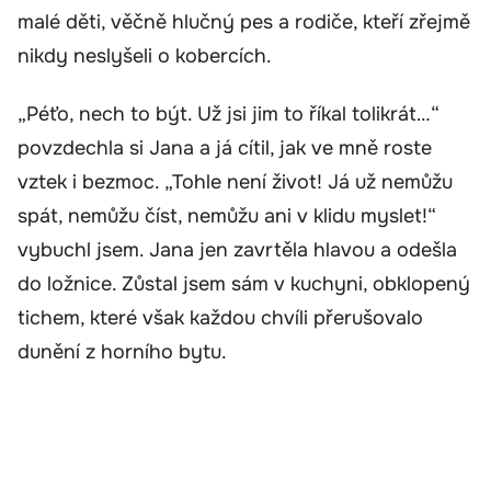
malé děti, věčně hlučný pes a rodiče, kteří zřejmě
nikdy neslyšeli o kobercích.
„Péťo, nech to být. Už jsi jim to říkal tolikrát…“
povzdechla si Jana a já cítil, jak ve mně roste
vztek i bezmoc. „Tohle není život! Já už nemůžu
spát, nemůžu číst, nemůžu ani v klidu myslet!“
vybuchl jsem. Jana jen zavrtěla hlavou a odešla
do ložnice. Zůstal jsem sám v kuchyni, obklopený
tichem, které však každou chvíli přerušovalo
dunění z horního bytu.