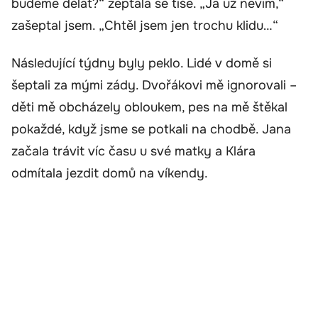
budeme dělat?“ zeptala se tiše. „Já už nevím,“
zašeptal jsem. „Chtěl jsem jen trochu klidu…“
Následující týdny byly peklo. Lidé v domě si
šeptali za mými zády. Dvořákovi mě ignorovali –
děti mě obcházely obloukem, pes na mě štěkal
pokaždé, když jsme se potkali na chodbě. Jana
začala trávit víc času u své matky a Klára
odmítala jezdit domů na víkendy.