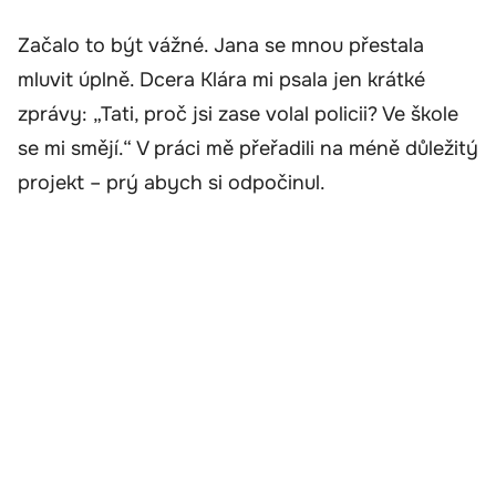
Začalo to být vážné. Jana se mnou přestala
mluvit úplně. Dcera Klára mi psala jen krátké
zprávy: „Tati, proč jsi zase volal policii? Ve škole
se mi smějí.“ V práci mě přeřadili na méně důležitý
projekt – prý abych si odpočinul.