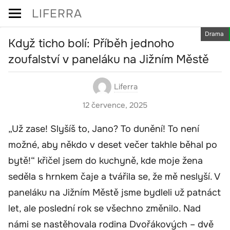
Skip
LIFERRA
to
Drama
content
Když ticho bolí: Příběh jednoho
zoufalství v paneláku na Jižním Městě
Liferra
12 července, 2025
„Už zase! Slyšíš to, Jano? To dunění! To není
možné, aby někdo v deset večer takhle běhal po
bytě!“ křičel jsem do kuchyně, kde moje žena
seděla s hrnkem čaje a tvářila se, že mě neslyší. V
paneláku na Jižním Městě jsme bydleli už patnáct
let, ale poslední rok se všechno změnilo. Nad
námi se nastěhovala rodina Dvořákových – dvě