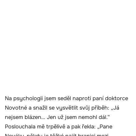
Na psychologii jsem seděl naproti paní doktorce
Novotné a snažil se vysvětlit svůj příběh: „Já
nejsem blázen… Jen už jsem nemohl dál.“
Poslouchala mě trpělivě a pak řekla: „Pane
Nováku, někdy je těžké najít hranici mezi