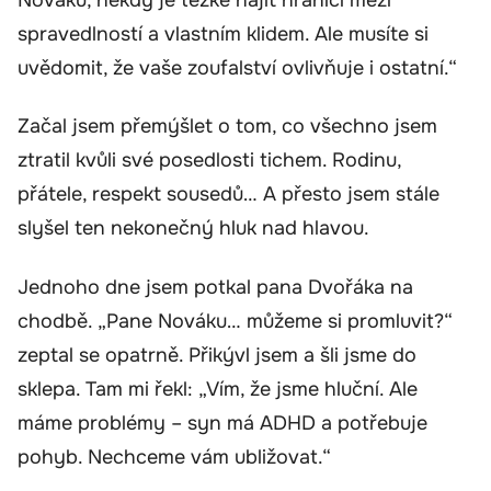
spravedlností a vlastním klidem. Ale musíte si
uvědomit, že vaše zoufalství ovlivňuje i ostatní.“
Začal jsem přemýšlet o tom, co všechno jsem
ztratil kvůli své posedlosti tichem. Rodinu,
přátele, respekt sousedů… A přesto jsem stále
slyšel ten nekonečný hluk nad hlavou.
Jednoho dne jsem potkal pana Dvořáka na
chodbě. „Pane Nováku… můžeme si promluvit?“
zeptal se opatrně. Přikývl jsem a šli jsme do
sklepa. Tam mi řekl: „Vím, že jsme hluční. Ale
máme problémy – syn má ADHD a potřebuje
pohyb. Nechceme vám ubližovat.“