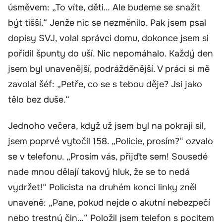
úsměvem: „To víte, děti… Ale budeme se snažit
být tišší.“ Jenže nic se nezměnilo. Pak jsem psal
dopisy SVJ, volal správci domu, dokonce jsem si
pořídil špunty do uší. Nic nepomáhalo. Každý den
jsem byl unavenější, podrážděnější. V práci si mě
zavolal šéf: „Petře, co se s tebou děje? Jsi jako
tělo bez duše.“
Jednoho večera, když už jsem byl na pokraji sil,
jsem poprvé vytočil 158. „Policie, prosím?“ ozvalo
se v telefonu. „Prosím vás, přijďte sem! Sousedé
nade mnou dělají takový hluk, že se to nedá
vydržet!“ Policista na druhém konci linky zněl
unaveně: „Pane, pokud nejde o akutní nebezpečí
nebo trestný čin…“ Položil jsem telefon s pocitem