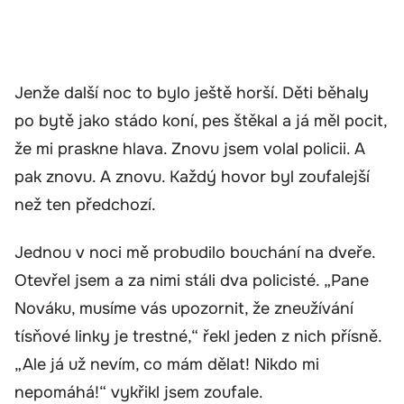
Jenže další noc to bylo ještě horší. Děti běhaly
po bytě jako stádo koní, pes štěkal a já měl pocit,
že mi praskne hlava. Znovu jsem volal policii. A
pak znovu. A znovu. Každý hovor byl zoufalejší
než ten předchozí.
Jednou v noci mě probudilo bouchání na dveře.
Otevřel jsem a za nimi stáli dva policisté. „Pane
Nováku, musíme vás upozornit, že zneužívání
tísňové linky je trestné,“ řekl jeden z nich přísně.
„Ale já už nevím, co mám dělat! Nikdo mi
nepomáhá!“ vykřikl jsem zoufale.