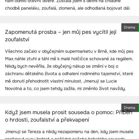
nám odmítl otevřít dveře. Zůstala jsem s dětmi na chladné
chodbě paneláku, zoufalá, zlomená, ale odhodlaná bojovat dál.
Drama
Zapomenutá prosba – jen můj pes vycítil její
zoufalství
Všechno začalo v obyčejném supermarketu v Brně, kde můj pes
Max náhle ztuhl a táhl mě k malé holčičce schované za regálem.
Nikdy bych nevěřila, že obyčejný nákup se změní v boj o
záchranu dětského života a odhalení rodinného tajemství, které
mě donutí přehodnotit vlastní minulost. Jmenuji se Lucie
Novotná a to, co jsem tehdy zažila, mi změnilo život navždy.
Drama
Když jsem musela prosit souseda o pomoc: Příběh
o hrdosti, zoufalství a překvapení
Jmenuji se Tereza a nikdy nezapomenu na den, kdy jsem musela
spolknout svou hrdost a požádat našeho bohatého souseda,