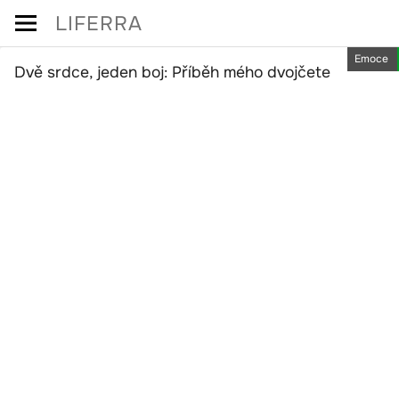
Skip
LIFERRA
to
Emoce
content
Dvě srdce, jeden boj: Příběh mého dvojčete