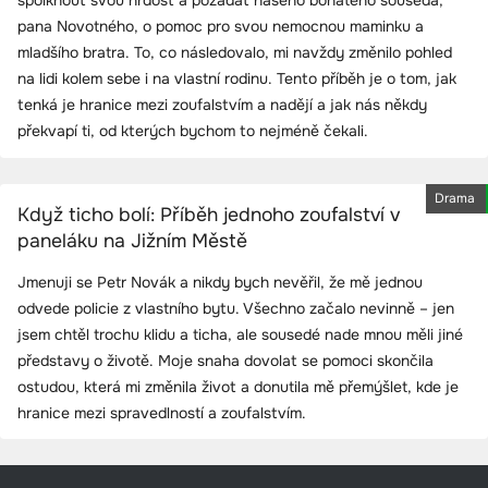
pana Novotného, o pomoc pro svou nemocnou maminku a
mladšího bratra. To, co následovalo, mi navždy změnilo pohled
na lidi kolem sebe i na vlastní rodinu. Tento příběh je o tom, jak
tenká je hranice mezi zoufalstvím a nadějí a jak nás někdy
překvapí ti, od kterých bychom to nejméně čekali.
Drama
Když ticho bolí: Příběh jednoho zoufalství v
paneláku na Jižním Městě
Jmenuji se Petr Novák a nikdy bych nevěřil, že mě jednou
odvede policie z vlastního bytu. Všechno začalo nevinně – jen
jsem chtěl trochu klidu a ticha, ale sousedé nade mnou měli jiné
představy o životě. Moje snaha dovolat se pomoci skončila
ostudou, která mi změnila život a donutila mě přemýšlet, kde je
hranice mezi spravedlností a zoufalstvím.