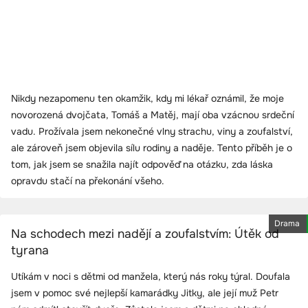
Nikdy nezapomenu ten okamžik, kdy mi lékař oznámil, že moje
novorozená dvojčata, Tomáš a Matěj, mají oba vzácnou srdeční
vadu. Prožívala jsem nekonečné vlny strachu, viny a zoufalství,
ale zároveň jsem objevila sílu rodiny a naděje. Tento příběh je o
tom, jak jsem se snažila najít odpověď na otázku, zda láska
opravdu stačí na překonání všeho.
Drama
Na schodech mezi nadějí a zoufalstvím: Útěk od
tyrana
Utíkám v noci s dětmi od manžela, který nás roky týral. Doufala
jsem v pomoc své nejlepší kamarádky Jitky, ale její muž Petr