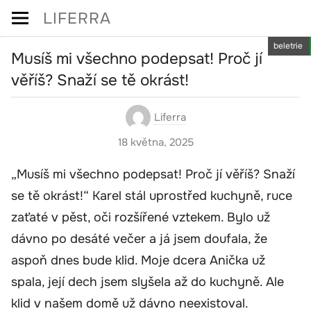
Skip
LIFERRA
to
beletrie
content
Musíš mi všechno podepsat! Proč jí
věříš? Snaží se tě okrást!
Liferra
18 května, 2025
„Musíš mi všechno podepsat! Proč jí věříš? Snaží
se tě okrást!“ Karel stál uprostřed kuchyně, ruce
zaťaté v pěst, oči rozšířené vztekem. Bylo už
dávno po desáté večer a já jsem doufala, že
aspoň dnes bude klid. Moje dcera Anička už
spala, její dech jsem slyšela až do kuchyně. Ale
klid v našem domě už dávno neexistoval.