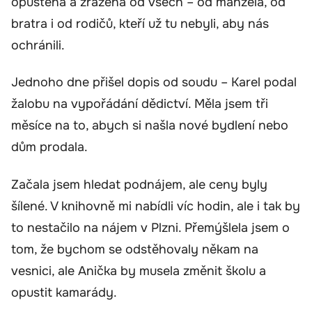
opuštěná a zrazená od všech – od manžela, od
bratra i od rodičů, kteří už tu nebyli, aby nás
ochránili.
Jednoho dne přišel dopis od soudu – Karel podal
žalobu na vypořádání dědictví. Měla jsem tři
měsíce na to, abych si našla nové bydlení nebo
dům prodala.
Začala jsem hledat podnájem, ale ceny byly
šílené. V knihovně mi nabídli víc hodin, ale i tak by
to nestačilo na nájem v Plzni. Přemýšlela jsem o
tom, že bychom se odstěhovaly někam na
vesnici, ale Anička by musela změnit školu a
opustit kamarády.