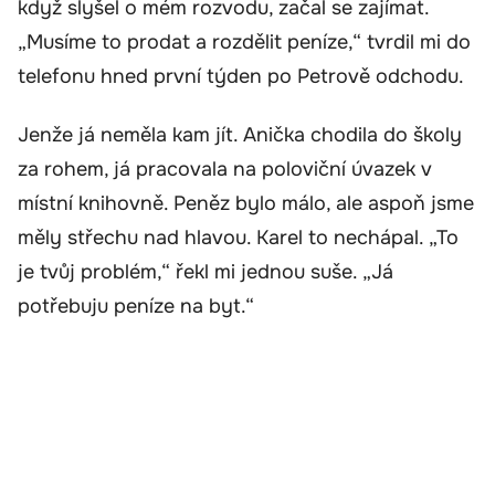
když slyšel o mém rozvodu, začal se zajímat.
„Musíme to prodat a rozdělit peníze,“ tvrdil mi do
telefonu hned první týden po Petrově odchodu.
Jenže já neměla kam jít. Anička chodila do školy
za rohem, já pracovala na poloviční úvazek v
místní knihovně. Peněz bylo málo, ale aspoň jsme
měly střechu nad hlavou. Karel to nechápal. „To
je tvůj problém,“ řekl mi jednou suše. „Já
potřebuju peníze na byt.“