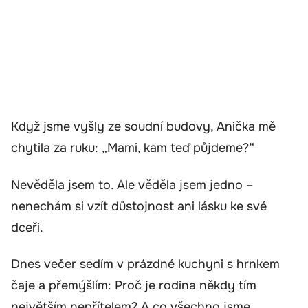
Když jsme vyšly ze soudní budovy, Anička mě
chytila za ruku: „Mami, kam teď půjdeme?“
Nevěděla jsem to. Ale věděla jsem jedno –
nenechám si vzít důstojnost ani lásku ke své
dceři.
Dnes večer sedím v prázdné kuchyni s hrnkem
čaje a přemýšlím: Proč je rodina někdy tím
největším nepřítelem? A co všechno jsme