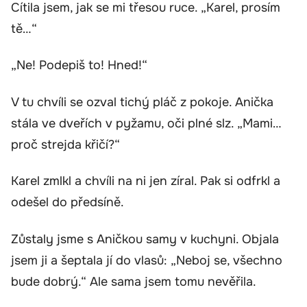
Cítila jsem, jak se mi třesou ruce. „Karel, prosím
tě…“
„Ne! Podepiš to! Hned!“
V tu chvíli se ozval tichý pláč z pokoje. Anička
stála ve dveřích v pyžamu, oči plné slz. „Mami…
proč strejda křičí?“
Karel zmlkl a chvíli na ni jen zíral. Pak si odfrkl a
odešel do předsíně.
Zůstaly jsme s Aničkou samy v kuchyni. Objala
jsem ji a šeptala jí do vlasů: „Neboj se, všechno
bude dobrý.“ Ale sama jsem tomu nevěřila.