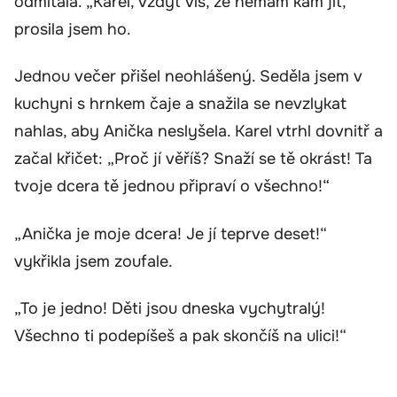
odmítala. „Karel, vždyť víš, že nemám kam jít,“
prosila jsem ho.
Jednou večer přišel neohlášený. Seděla jsem v
kuchyni s hrnkem čaje a snažila se nevzlykat
nahlas, aby Anička neslyšela. Karel vtrhl dovnitř a
začal křičet: „Proč jí věříš? Snaží se tě okrást! Ta
tvoje dcera tě jednou připraví o všechno!“
„Anička je moje dcera! Je jí teprve deset!“
vykřikla jsem zoufale.
„To je jedno! Děti jsou dneska vychytralý!
Všechno ti podepíšeš a pak skončíš na ulici!“