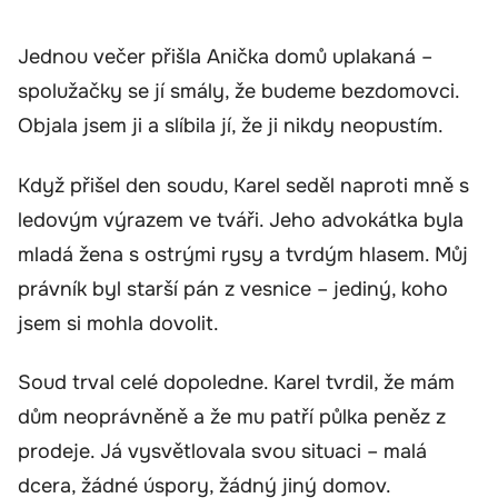
Jednou večer přišla Anička domů uplakaná –
spolužačky se jí smály, že budeme bezdomovci.
Objala jsem ji a slíbila jí, že ji nikdy neopustím.
Když přišel den soudu, Karel seděl naproti mně s
ledovým výrazem ve tváři. Jeho advokátka byla
mladá žena s ostrými rysy a tvrdým hlasem. Můj
právník byl starší pán z vesnice – jediný, koho
jsem si mohla dovolit.
Soud trval celé dopoledne. Karel tvrdil, že mám
dům neoprávněně a že mu patří půlka peněz z
prodeje. Já vysvětlovala svou situaci – malá
dcera, žádné úspory, žádný jiný domov.