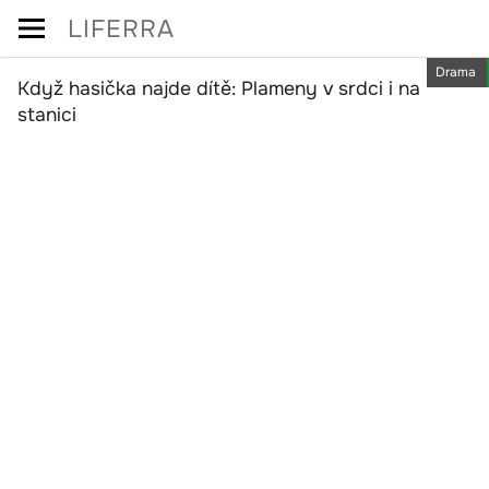
Skip
LIFERRA
to
Drama
content
Když hasička najde dítě: Plameny v srdci i na
stanici