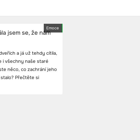
Emoce
la jsem se, že nám
veřích a já už tehdy cítila,
 i všechny naše staré
ste něco, co zachrání jeho
stalo? Přečtěte si