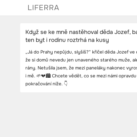
Skip
LIFERRA
to
content
Když se ke mně nastěhoval děda Jozef, bá
ten byt i rodinu roztrhá na kusy
„Já do Prahy nepůjdu, slyšíš?“ křičel děda Jozef ve d
že si domů nevedu jen unaveného starého muže, ale
rány. Netušila jsem, že mezi paneláky nakonec vyro
i mě. 🌱💔🏙️ Chcete vědět, co se mezi námi opravdu 
pokračování níže. 👇