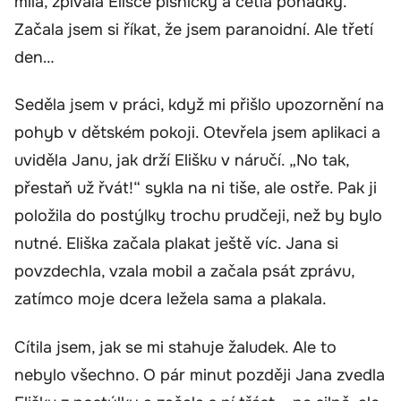
milá, zpívala Elišce písničky a četla pohádky.
Začala jsem si říkat, že jsem paranoidní. Ale třetí
den…
Seděla jsem v práci, když mi přišlo upozornění na
pohyb v dětském pokoji. Otevřela jsem aplikaci a
uviděla Janu, jak drží Elišku v náručí. „No tak,
přestaň už řvát!“ sykla na ni tiše, ale ostře. Pak ji
položila do postýlky trochu prudčeji, než by bylo
nutné. Eliška začala plakat ještě víc. Jana si
povzdechla, vzala mobil a začala psát zprávu,
zatímco moje dcera ležela sama a plakala.
Cítila jsem, jak se mi stahuje žaludek. Ale to
nebylo všechno. O pár minut později Jana zvedla