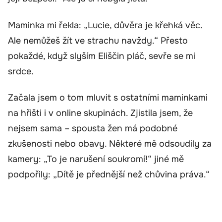
Maminka mi řekla: „Lucie, důvěra je křehká věc.
Ale nemůžeš žít ve strachu navždy.“ Přesto
pokaždé, když slyším Eliščin pláč, sevře se mi
srdce.
Začala jsem o tom mluvit s ostatními maminkami
na hřišti i v online skupinách. Zjistila jsem, že
nejsem sama – spousta žen má podobné
zkušenosti nebo obavy. Některé mě odsoudily za
kamery: „To je narušení soukromí!“ jiné mě
podpořily: „Dítě je přednější než chůvina práva.“