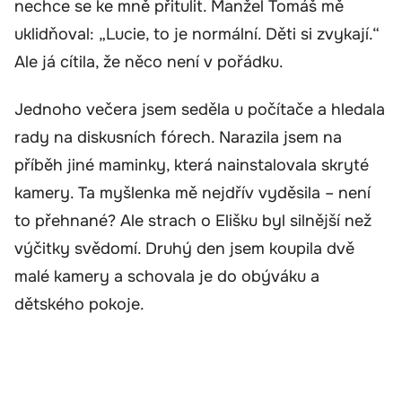
nechce se ke mně přitulit. Manžel Tomáš mě
uklidňoval: „Lucie, to je normální. Děti si zvykají.“
Ale já cítila, že něco není v pořádku.
Jednoho večera jsem seděla u počítače a hledala
rady na diskusních fórech. Narazila jsem na
příběh jiné maminky, která nainstalovala skryté
kamery. Ta myšlenka mě nejdřív vyděsila – není
to přehnané? Ale strach o Elišku byl silnější než
výčitky svědomí. Druhý den jsem koupila dvě
malé kamery a schovala je do obýváku a
dětského pokoje.