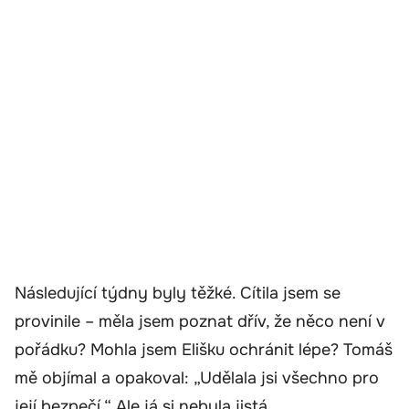
Následující týdny byly těžké. Cítila jsem se
provinile – měla jsem poznat dřív, že něco není v
pořádku? Mohla jsem Elišku ochránit lépe? Tomáš
mě objímal a opakoval: „Udělala jsi všechno pro
její bezpečí.“ Ale já si nebyla jistá.