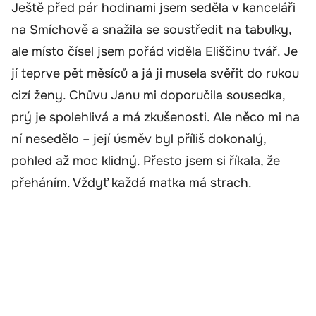
Ještě před pár hodinami jsem seděla v kanceláři
na Smíchově a snažila se soustředit na tabulky,
ale místo čísel jsem pořád viděla Eliščinu tvář. Je
jí teprve pět měsíců a já ji musela svěřit do rukou
cizí ženy. Chůvu Janu mi doporučila sousedka,
prý je spolehlivá a má zkušenosti. Ale něco mi na
ní nesedělo – její úsměv byl příliš dokonalý,
pohled až moc klidný. Přesto jsem si říkala, že
přeháním. Vždyť každá matka má strach.