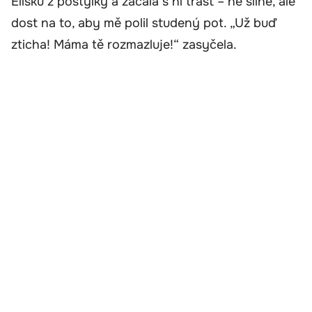
Elišku z postýlky a začala s ní třást – ne silně, ale
dost na to, aby mě polil studený pot. „Už buď
zticha! Máma tě rozmazluje!“ zasyčela.