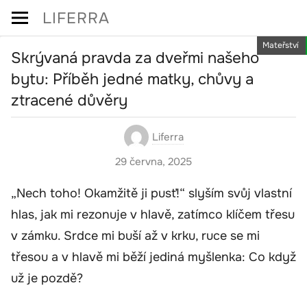
Skip
LIFERRA
to
Mateřství
content
Skrývaná pravda za dveřmi našeho
bytu: Příběh jedné matky, chůvy a
ztracené důvěry
Liferra
29 června, 2025
„Nech toho! Okamžitě ji pusť!“ slyším svůj vlastní
hlas, jak mi rezonuje v hlavě, zatímco klíčem třesu
v zámku. Srdce mi buší až v krku, ruce se mi
třesou a v hlavě mi běží jediná myšlenka: Co když
už je pozdě?