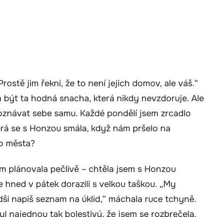
ostě jim řekni, že to není jejich domov, ale váš.“
 být ta hodná snacha, která nikdy nevzdoruje. Ale
poznávat sebe samu. Každé pondělí jsem zrcadlo
terá se s Honzou smála, když nám pršelo na
ho města?
em plánovala pečlivě – chtěla jsem s Honzou
 hned v pátek dorazili s velkou taškou. „My
dši napiš seznam na úklid,“ máchala ruce tchyně.
yl najednou tak bolestivý, že jsem se rozbrečela.