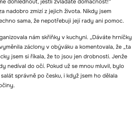
me dohlédnout, jestli zvládáte domácnost!“
a nadobro zmizí z jejich života. Nikdy jsem
šechno sama, že nepotřebuji její rady ani pomoc.
ganizovala nám skříňky v kuchyni. „Dáváte hrníčky
 vyměnila záclony v obýváku a komentovala, že „ta
ky jsem si říkala, že to jsou jen drobnosti. Jenže
kdy nedíval do očí. Pokud už se mnou mluvil, bylo
 salát správně po česku, i když jsem ho dělala
očiny.