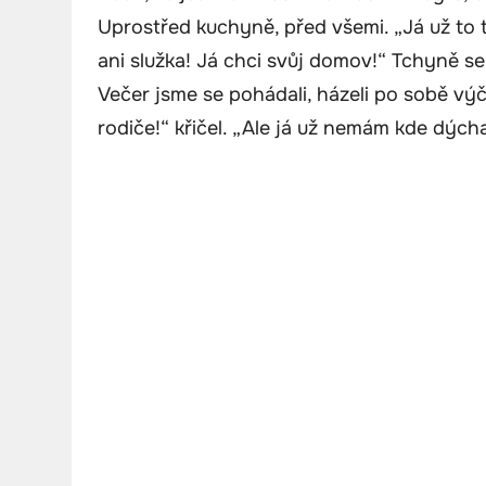
Uprostřed kuchyně, před všemi. „Já už to t
ani služka! Já chci svůj domov!“ Tchyně se
Večer jsme se pohádali, házeli po sobě výč
rodiče!“ křičel. „Ale já už nemám kde dých