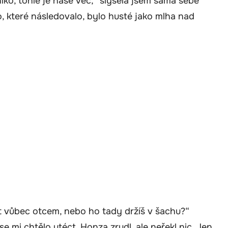
niko, tohle je naše věc,“ slyšela jsem sama sebe
, které následovalo, bylo husté jako mlha nad
t vůbec otcem, nebo ho tady držíš v šachu?“
 mi chtělo utéct. Honza zrudl, ale neřekl nic. Jen