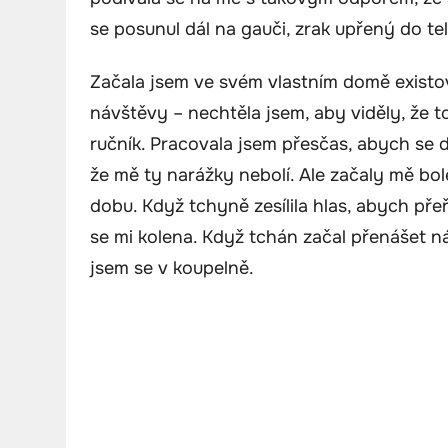
se posunul dál na gauči, zrak upřený do tel
Začala jsem ve svém vlastním domě existov
návštěvy – nechtěla jsem, aby viděly, že
ručník. Pracovala jsem přesčas, abych se d
že mě ty narážky nebolí. Ale začaly mě bole
dobu. Když tchyně zesílila hlas, abych přeř
se mi kolena. Když tchán začal přenášet n
jsem se v koupelně.