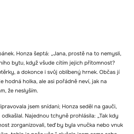
spánek. Honza šeptá: „Jana, prostě na to nemysli,
tního bytu, když všude cítím jejich přítomnost?
 utěrky, a dokonce i svůj oblíbený hrnek. Občas jí
je hodná holka, ale asi pořádně neví, jak na
ám, že neslyším.
ipravovala jsem snídani; Honza seděl na gauči,
 odkašlal. Najednou tchyně prohlásila: „Tak kdy
cnost zorganizovali, teď by byla vnučka nebo vnuk