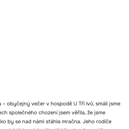
a – obyčejný večer v hospodě U Tří lvů, smáli jsme
tech společného chození jsem věřila, že jsme
jako by se nad námi stáhla mračna. Jeho rodiče