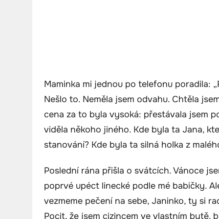
Maminka mi jednou po telefonu poradila: „Pr
Nešlo to. Neměla jsem odvahu. Chtěla jsem
cena za to byla vysoká: přestávala jsem 
viděla někoho jiného. Kde byla ta Jana, k
stanování? Kde byla ta silná holka z malé
Poslední rána přišla o svátcích. Vánoce js
poprvé upéct linecké podle mé babičky. Ale
vezmeme pečení na sebe, Janinko, ty si ra
Pocit, že jsem cizincem ve vlastním bytě, b