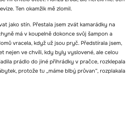
evize. Ten okamžik mě zlomil.
at jako stín. Přestala jsem zvát kamarádky na
 tchyně má v koupelně dokonce svůj šampon a
omů vracela, když už jsou pryč. Předstírala jsem,
t nejen ve chvíli, kdy byly vyslovené, ale celou
adila prádlo do jiné přihrádky v pračce, rozklepala
ábytek, protože tu „máme blbý průvan“, rozplakala