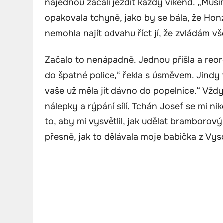
najednou začali jezdit každý víkend. „Musí
opakovala tchyně, jako by se bála, že Honz
nemohla najít odvahu říct jí, že zvládám v
Začalo to nenápadně. Jednou přišla a reor
do špatné police,“ řekla s úsměvem. Jindy
vaše už měla jít dávno do popelnice.“ Vždyc
nálepky a rýpání sílí. Tchán Josef se mi ni
to, aby mi vysvětlil, jak udělat bramborový
přesně, jak to dělávala moje babička z Vys