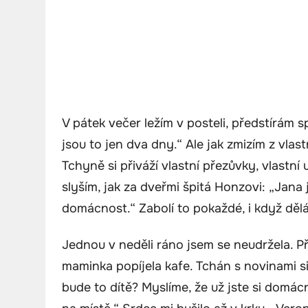
V pátek večer ležím v posteli, předstírám 
jsou to jen dva dny.“ Ale jak zmizím z vlas
Tchyně si přiváží vlastní přezůvky, vlastní
slyším, jak za dveřmi špitá Honzovi: „Jana 
domácnost.“ Zabolí to pokaždé, i když děl
Jednou v neděli ráno jsem se neudržela. Př
maminka popíjela kafe. Tchán s novinami si
bude to dítě? Myslíme, že už jste si domá