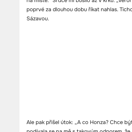
na místě.“ Srdce mi bušilo až v krku. „Vero
poprvé za dlouhou dobu říkat nahlas. Ticho
Sázavou.
Ale pak přišel útok: „A co Honza? Chce bý
podívala se na mě s takovým odporem, že se