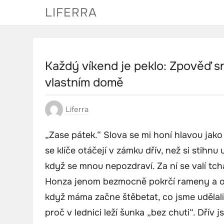
Skip
LIFERRA
to
content
Každý víkend je peklo: Zpověď s
vlastním domě
Liferra
„Zase pátek.“ Slova se mi honí hlavou jako 
se klíče otáčejí v zámku dřív, než si stihnu
když se mnou nepozdraví. Za ní se valí tchá
Honza jenom bezmocně pokrčí rameny a oči 
když máma začne štěbetat, co jsme udělali
proč v lednici leží šunka „bez chuti“. Dřív 