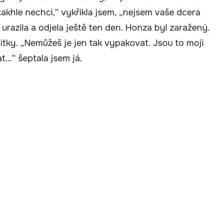
akhle nechci,“ vykřikla jsem, „nejsem vaše dcera
 urazila a odjela ještě ten den. Honza byl zaražený.
itky. „Nemůžeš je jen tak vypakovat. Jsou to moji
at…“ šeptala jsem já.