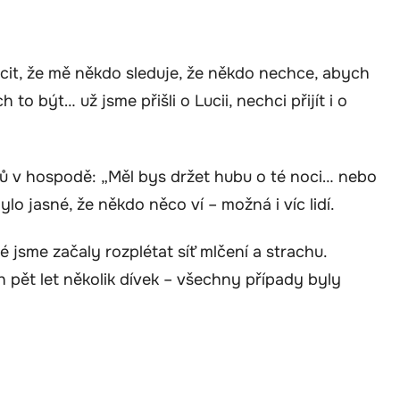
cit, že mě někdo sleduje, že někdo nechce, abych
to být… už jsme přišli o Lucii, nechci přijít i o
ů v hospodě: „Měl bys držet hubu o té noci… nebo
lo jasné, že někdo něco ví – možná i víc lidí.
jsme začaly rozplétat síť mlčení a strachu.
h pět let několik dívek – všechny případy byly