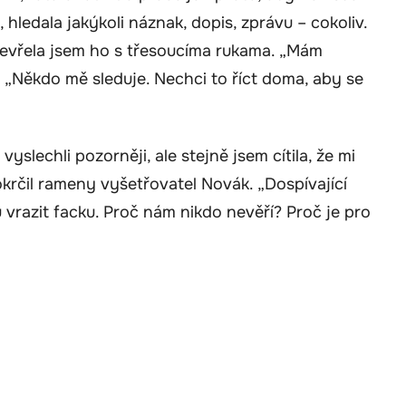
hledala jakýkoli náznak, dopis, zprávu – cokoliv.
Otevřela jsem ho s třesoucíma rukama. „Mám
. „Někdo mě sleduje. Nechci to říct doma, aby se
vyslechli pozorněji, ale stejně jsem cítila, že mi
okrčil rameny vyšetřovatel Novák. „Dospívající
u vrazit facku. Proč nám nikdo nevěří? Proč je pro