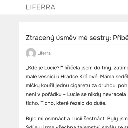
Skip
LIFERRA
to
content
Ztracený úsměv mé sestry: Příbě
Liferra
„Kde je Lucie?!“ křičela jsem do tmy, zat
malé vesnici u Hradce Králové. Máma seděla
mlčky kouřil jednu cigaretu za druhou, poh
není v pořádku – Lucie se nikdy nevracela 
ticho. Ticho, které řezalo do duše.
Bylo mi osmnáct a Lucii šestnáct. Byly jsme
Sdílely jsme všechna tajemství, smály se 