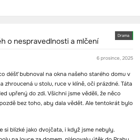
Drama
h o nespravedlnosti a mlčení
6 prosince, 2025
ímco déšť bubnoval na okna našeho starého domu v
 zhroucená u stolu, ruce v klíně, oči prázdné. Táta
led upřený do zdi. Všichni jsme věděli, že něco
pozdě bez toho, aby dala vědět. Ale tentokrát bylo
 si blízké jako dvojčata, i když jsme nebyly.
spolu na louce za domem, plánovaly útěk do Prahy,