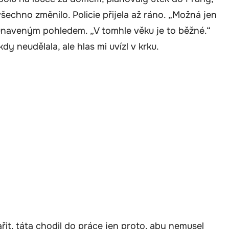
šechno změnilo. Policie přijela až ráno. „Možná jen
s unaveným pohledem. „V tomhle věku je to běžné.“
kdy neudělala, ale hlas mi uvízl v krku.
řit, táta chodil do práce jen proto, aby nemusel