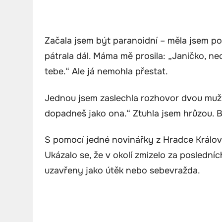
Začala jsem být paranoidní – měla jsem po
pátrala dál. Máma mě prosila: „Janičko, nech 
tebe.“ Ale já nemohla přestat.
Jednou jsem zaslechla rozhovor dvou muž
dopadneš jako ona.“ Ztuhla jsem hrůzou. By
S pomocí jedné novinářky z Hradce Králové 
Ukázalo se, že v okolí zmizelo za posledníc
uzavřeny jako útěk nebo sebevražda.