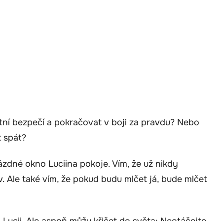
stní bezpečí a pokračovat v boji za pravdu? Nebo
 spát?
zdné okno Luciina pokoje. Vím, že už nikdy
v. Ale také vím, že pokud budu mlčet já, bude mlčet
ucii. Ale aspoň můžu křičet do světa: Neotáčejte