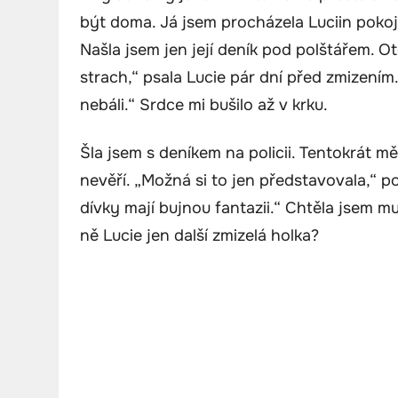
být doma. Já jsem procházela Luciin pokoj, 
Našla jsem jen její deník pod polštářem. 
strach,“ psala Lucie pár dní před zmizením
nebáli.“ Srdce mi bušilo až v krku.
Šla jsem s deníkem na policii. Tentokrát mě 
nevěří. „Možná si to jen představovala,“ p
dívky mají bujnou fantazii.“ Chtěla jsem m
ně Lucie jen další zmizelá holka?