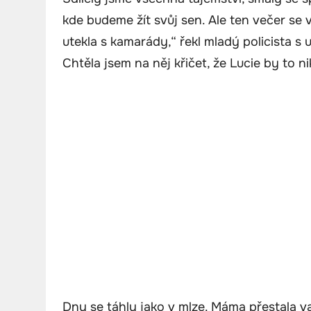
kde budeme žít svůj sen. Ale ten večer se v
utekla s kamarády,“ řekl mladý policista 
Chtěla jsem na něj křičet, že Lucie by to ni
Dny se táhly jako v mlze. Máma přestala va