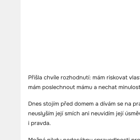
Přišla chvíle rozhodnutí: mám riskovat vla
mám poslechnout mámu a nechat minulost
Dnes stojím před domem a dívám se na prá
neuslyším její smích ani neuvidím její úsmě
i pravda.
Možná nikdy nedosáhnu spravedlnosti pro L