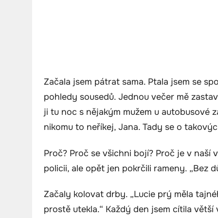
Začala jsem pátrat sama. Ptala jsem se spo
pohledy sousedů. Jednou večer mě zastavi
ji tu noc s nějakým mužem u autobusové zas
nikomu to neříkej, Jana. Tady se o takový
Proč? Proč se všichni bojí? Proč je v naší v
policii, ale opět jen pokrčili rameny. „Bez
Začaly kolovat drby. „Lucie prý měla tajné
prostě utekla.“ Každý den jsem cítila větší 