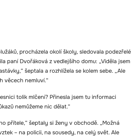
lužáků, procházela okolí školy, sledovala podezřelé
la paní Dvořáková z vedlejšího domu: „Viděla jsem
távky,“ šeptala a rozhlížela se kolem sebe. „Ale
ch věcech nemluví.“
esnici tolik mlčení? Přinesla jsem tu informaci
 důkazů nemůžeme nic dělat.“
ho přítele,“ šeptaly si ženy v obchodě. „Možná
vztek – na policii, na sousedy, na celý svět. Ale