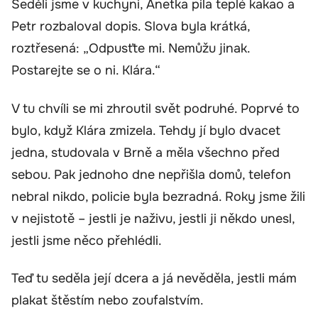
Seděli jsme v kuchyni, Anetka pila teplé kakao a
Petr rozbaloval dopis. Slova byla krátká,
roztřesená: „Odpusťte mi. Nemůžu jinak.
Postarejte se o ni. Klára.“
V tu chvíli se mi zhroutil svět podruhé. Poprvé to
bylo, když Klára zmizela. Tehdy jí bylo dvacet
jedna, studovala v Brně a měla všechno před
sebou. Pak jednoho dne nepřišla domů, telefon
nebral nikdo, policie byla bezradná. Roky jsme žili
v nejistotě – jestli je naživu, jestli ji někdo unesl,
jestli jsme něco přehlédli.
Teď tu seděla její dcera a já nevěděla, jestli mám
plakat štěstím nebo zoufalstvím.