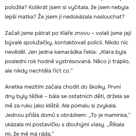
položila? Kolikrát jsem si vyčítala, že jsem nebyla
lepší matka? Že jsem jí nedokázala naslouchat?
Začali jsme pátrat po Kláře znovu – volali jsme její
bývalé spolužačky, kontaktovali policii. Nikdo nic
nevěděl. Jen jedna kamarádka řekla: „Klára byla
poslední rok hodně vystresovaná. Něco ji trápilo,
ale nikdy nechtěla říct co.“
Anetka mezitím začala chodit do školky. První
dny byly těžké – bála se ostatních dětí, držela se
mě za ruku jako klíště. Ale pomalu si zvykala.
Jednou přišla domů s obrázkem: „To je maminka,“
ukázala mi postavičku s dlouhými vlasy. „Říkala
mi, že mě má ráda.“