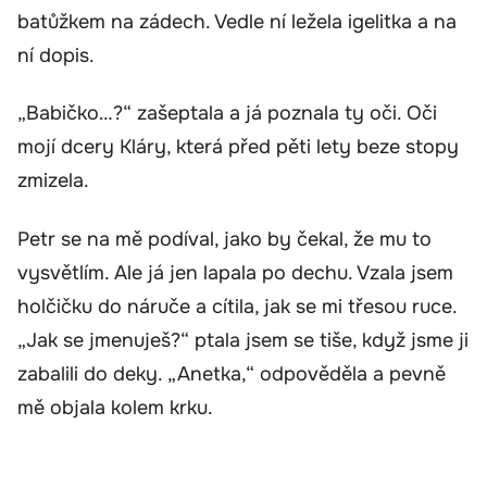
batůžkem na zádech. Vedle ní ležela igelitka a na
ní dopis.
„Babičko…?“ zašeptala a já poznala ty oči. Oči
mojí dcery Kláry, která před pěti lety beze stopy
zmizela.
Petr se na mě podíval, jako by čekal, že mu to
vysvětlím. Ale já jen lapala po dechu. Vzala jsem
holčičku do náruče a cítila, jak se mi třesou ruce.
„Jak se jmenuješ?“ ptala jsem se tiše, když jsme ji
zabalili do deky. „Anetka,“ odpověděla a pevně
mě objala kolem krku.