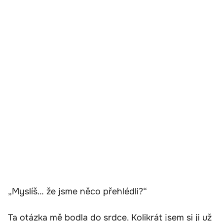
„Myslíš… že jsme něco přehlédli?“
Ta otázka mě bodla do srdce. Kolikrát jsem si ji už