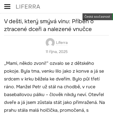
Skip
LIFERRA
to
Česká současnost
content
V dešti, který smývá vinu: Příběh o
ztracené dceři a nalezené vnučce
Liferra
11 října, 2025
„Mami, někdo zvoní!“ ozvalo se z dětského
pokoje. Byla tma, venku lilo jako z konve a já se
srdcem v krku běžela ke dveřím. Bylo půl třetí
ráno. Manžel Petr už stál na chodbě, v ruce
baseballovou pálku – člověk nikdy neví. Otevřel
dveře a já jsem zůstala stát jako přimražená. Na
prahu stála malá holčička, promočená, s