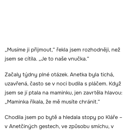
„Musíme ji přijmout,“ řekla jsem rozhodněji, než
jsem se cítila. „Je to naše vnučka.“
Začaly týdny plné otázek. Anetka byla tichá,
uzavřená, často se v noci budila s pláčem. Když
jsem se jí ptala na maminku, jen zavrtěla hlavou:
„Maminka říkala, že mě musíte chránit.“
Chodila jsem po bytě a hledala stopy po Kláře –
v Anetčiných gestech, ve způsobu smíchu, v