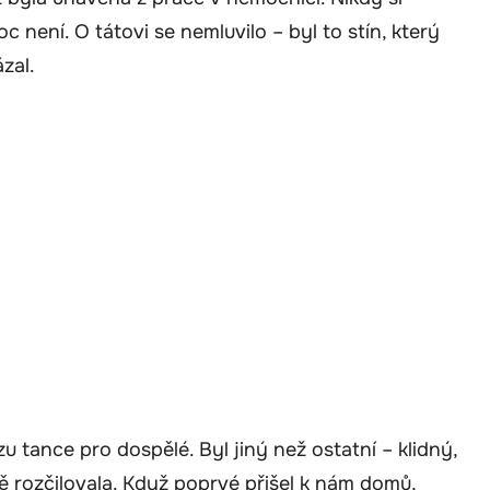
c není. O tátovi se nemluvilo – byl to stín, který
zal.
u tance pro dospělé. Byl jiný než ostatní – klidný,
ě rozčilovala. Když poprvé přišel k nám domů,