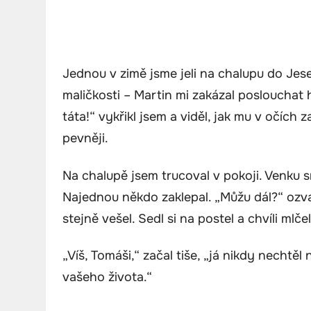
Jednou v zimě jsme jeli na chalupu do Jese
maličkosti – Martin mi zakázal poslouchat h
táta!“ vykřikl jsem a viděl, jak mu v očích 
pevněji.
Na chalupě jsem trucoval v pokoji. Venku s
Najednou někdo zaklepal. „Můžu dál?“ ozva
stejně vešel. Sedl si na postel a chvíli mlčel
„Víš, Tomáši,“ začal tiše, „já nikdy nechtěl
vašeho života.“