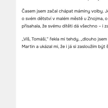
Časem jsem začal chápat máminy volby. Je
o svém dětství v malém městě u Znojma, o t
přísahala, že svému dítěti dá všechno – i z
„Víš, Tomáši,“ řekla mi tehdy, „dlouho jsem 
Martin a ukázal mi, že i já si zasloužím být 