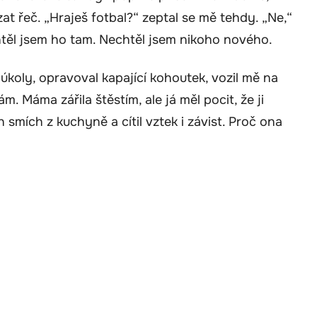
zat řeč. „Hraješ fotbal?“ zeptal se mě tehdy. „Ne,“
htěl jsem ho tam. Nechtěl jsem nikoho nového.
úkoly, opravoval kapající kohoutek, vozil mě na
ám. Máma zářila štěstím, ale já měl pocit, že ji
 smích z kuchyně a cítil vztek i závist. Proč ona