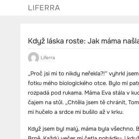
Skip
LIFERRA
to
content
Když láska roste: Jak máma našla 
Liferra
„Proč jsi mi to nikdy neřekla?!“ vyhrkl jse
fotku mého biologického otce. Bylo mi patná
rozpadá pod rukama. Máma Eva stála v kuchy
čajem na stůl. „Chtěla jsem tě chránit, Tom
mi hučelo a srdce mi bušilo až v krku.
Když jsem byl malý, máma byla všechno. By
Brně. Každý večer mi četla pohádky, i kdy