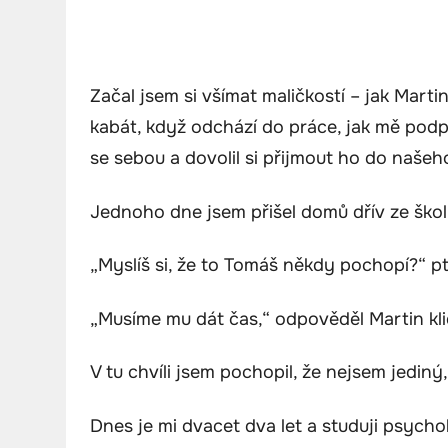
Začal jsem si všímat maličkostí – jak Mart
kabát, když odchází do práce, jak mě podp
se sebou a dovolil si přijmout ho do našeh
Jednoho dne jsem přišel domů dřív ze škol
„Myslíš si, že to Tomáš někdy pochopí?“ p
„Musíme mu dát čas,“ odpověděl Martin kl
V tu chvíli jsem pochopil, že nejsem jediný
Dnes je mi dvacet dva let a studuji psych