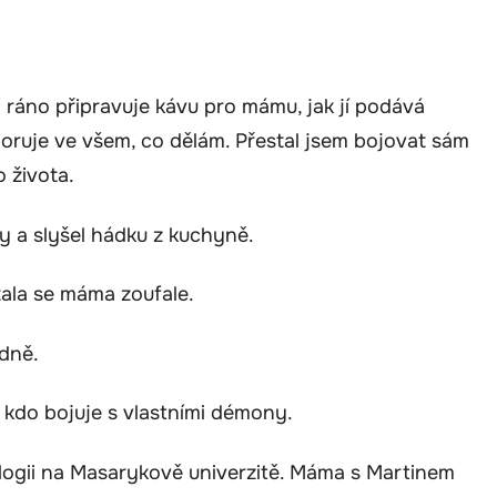
in ráno připravuje kávu pro mámu, jak jí podává
oruje ve všem, co dělám. Přestal jsem bojovat sám
o života.
y a slyšel hádku z kuchyně.
tala se máma zoufale.
idně.
, kdo bojuje s vlastními démony.
ologii na Masarykově univerzitě. Máma s Martinem