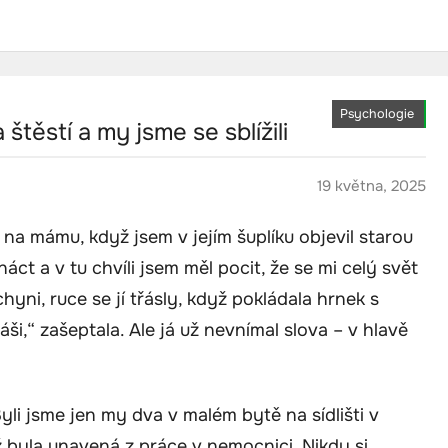
Psychologie
štěstí a my jsme se sblížili
19 května, 2025
m na mámu, když jsem v jejím šuplíku objevil starou
ct a v tu chvíli jsem měl pocit, že se mi celý svět
ni, ruce se jí třásly, když pokládala hrnek s
áši,“ zašeptala. Ale já už nevnímal slova – v hlavě
li jsme jen my dva v malém bytě na sídlišti v
ž byla unavená z práce v nemocnici. Nikdy si