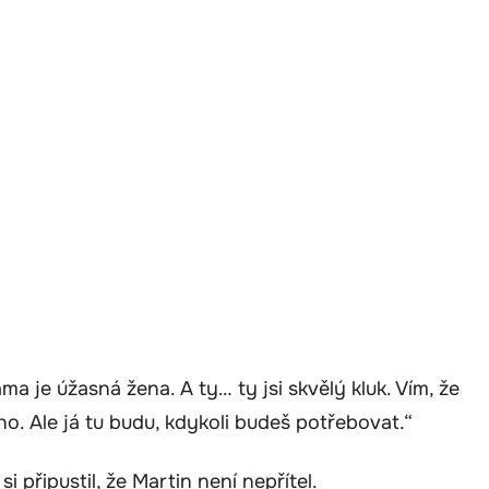
a je úžasná žena. A ty… ty jsi skvělý kluk. Vím, že
. Ale já tu budu, kdykoli budeš potřebovat.“
 připustil, že Martin není nepřítel.