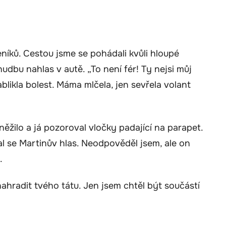
níků. Cestou jsme se pohádali kvůli hloupé
udbu nahlas v autě. „To není fér! Ty nejsi můj
zablikla bolest. Máma mlčela, jen sevřela volant
něžilo a já pozoroval vločky padající na parapet.
l se Martinův hlas. Neodpověděl jsem, ale on
.
 nahradit tvého tátu. Jen jsem chtěl být součástí