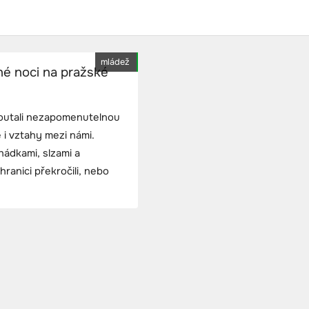
mládež
né noci na pražské
zpoutali nezapomenutelnou
 i vztahy mezi námi.
hádkami, slzami a
ranici překročili, nebo