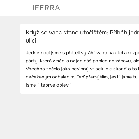
Skip
LIFERRA
to
content
Když se vana stane útočištěm: Příběh jed
ulici
Jedné noci jsme s přáteli vytáhli vanu na ulici a ro
párty, která změnila nejen náš pohled na zábavu, ale
Všechno začalo jako nevinný vtípek, ale skončilo to 
nečekaným odhalením. Teď přemýšlím, jestli jsme tu h
jsme ji teprve objevili.