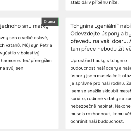
stalo dál v příběhu níže.
Drama
 jednoho snu matky
Tchynina „geniální“ nab
Odevzdejte úspory a by
ávný sen o velké oslavě,
převedu na vaši dceru. A
ých vztahů. Můj syn Petr a
tam přece nebudu žít v
vyústilo v bolestivý
é harmonie. Teď přemýšlím,
Uprostřed hádky s tchyní o
 na svůj sen.
budoucnost naší dcery a naš
úspory jsem musela čelit otá
je správné pro naši rodinu. Z
jsem se snažila skloubit mateř
kariéru, rodinné vztahy se za
nebezpečně napínat. Nakone
musela rozhodnout, komu věři
ochránit naši budoucnost.