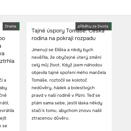
Drama
příběhy ze života
Tajné úspory Tomáše: Česká
po
rodina na pokraji rozpadu
a
Jmenuji se Eliška a nikdy bych
va
nevěřila, že obyčejné úterý změní
ztrhla
celý můj život. Když jsem náhodou
objevila tajné spoření mého manžela
čí a
Tomáše, roztočil se kolotoč
 aby
nedůvěry, hádek a bolestivých
čně
pravd v naší rodině v Plzni. Teď se
átil,
ptám sama sebe, jestli láska někdy
vrátila
stačí k tomu, abychom znovu našli
ejít
ztracenou důvěru.
o se