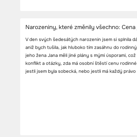
Narozeniny, které změnily všechno: Cena
V den svých šedesátých narozenin jsem si splnila d
aniž bych tušila, jak hluboko tím zasáhnu do rodinn
jeho žena Jana měli jiné plány s mými úsporami, což 
konflikt a otázky, zda má osobní štěstí cenu rodinn
jestli jsem byla sobecká, nebo jestli má každý právo