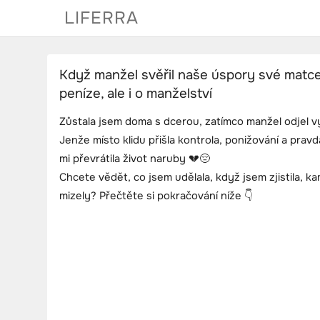
Skip
LIFERRA
to
content
Když manžel svěřil naše úspory své matce,
peníze, ale i o manželství
Zůstala jsem doma s dcerou, zatímco manžel odjel vy
Jenže místo klidu přišla kontrola, ponižování a prav
mi převrátila život naruby 💔😔
Chcete vědět, co jsem udělala, když jsem zjistila, 
mizely? Přečtěte si pokračování níže 👇