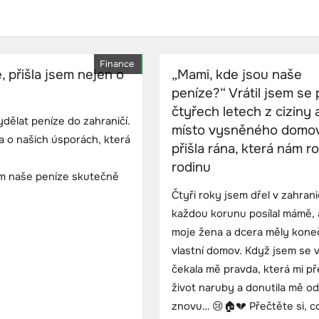
Finance
 přišla jsem nejen o
„Mami, kde jsou naše
peníze?“ Vrátil jsem se 
čtyřech letech z ciziny 
dělat peníze do zahraničí.
místo vysněného domo
da o našich úsporách, která
přišla rána, která nám ro
rodinu
kam naše peníze skutečně
Čtyři roky jsem dřel v zahrani
každou korunu posílal mámě,
moje žena a dcera měly kone
vlastní domov. Když jsem se vr
čekala mě pravda, která mi pře
život naruby a donutila mě od
znovu… 😢🏠💔 Přečtěte si, c