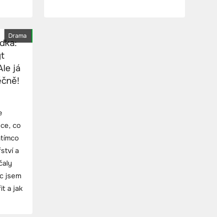
Drama
ídka:
t
le já
ěčně!
e
zce, co
atímco
ství a
čaly
c jsem
t a jak