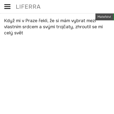
Skip
LIFERRA
to
Mateřství
content
Když mi v Praze řekli, že si mám vybrat mezi
vlastním srdcem a svými trojčaty, zhroutil se mi
celý svět