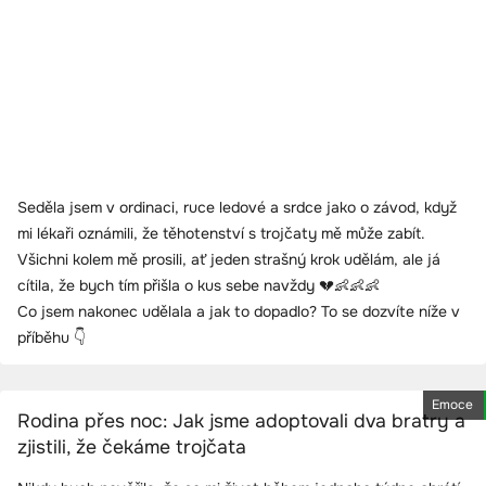
Seděla jsem v ordinaci, ruce ledové a srdce jako o závod, když
mi lékaři oznámili, že těhotenství s trojčaty mě může zabít.
Všichni kolem mě prosili, ať jeden strašný krok udělám, ale já
cítila, že bych tím přišla o kus sebe navždy 💔👶👶👶
Co jsem nakonec udělala a jak to dopadlo? To se dozvíte níže v
příběhu 👇
Emoce
Rodina přes noc: Jak jsme adoptovali dva bratry a
zjistili, že čekáme trojčata