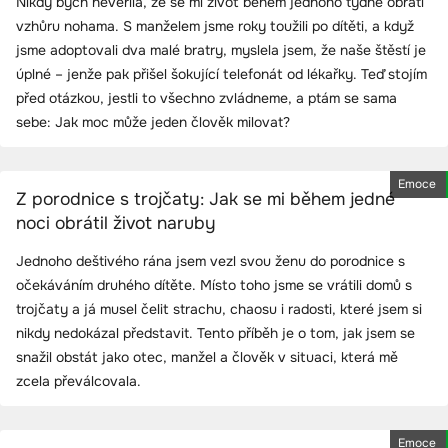
Nikdy bych nevěřila, že se mi život během jednoho týdne obrátí
vzhůru nohama. S manželem jsme roky toužili po dítěti, a když
jsme adoptovali dva malé bratry, myslela jsem, že naše štěstí je
úplné – jenže pak přišel šokující telefonát od lékařky. Teď stojím
před otázkou, jestli to všechno zvládneme, a ptám se sama
sebe: Jak moc může jeden člověk milovat?
Emoce
Z porodnice s trojčaty: Jak se mi během jedné
noci obrátil život naruby
Jednoho deštivého rána jsem vezl svou ženu do porodnice s
očekáváním druhého dítěte. Místo toho jsme se vrátili domů s
trojčaty a já musel čelit strachu, chaosu i radosti, které jsem si
nikdy nedokázal představit. Tento příběh je o tom, jak jsem se
snažil obstát jako otec, manžel a člověk v situaci, která mě
zcela převálcovala.
Emoce