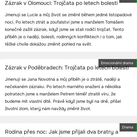
Zázrak v Olomouci: Trojčata po letech bolesti
Jmenuji se Lucie a můj život se změnil během jediné listopadové
noci. Po letech ztrát a zoufalství jsme s manželem Tomášem
konečně zažili zázrak, když jsme se stali rodiči trojčat. Tento
příběh je o naději, bolesti, rodinných konfliktech i o tom, jak
těžké chvíle dokážou změnit pohled na svět.
Emocionální drama
Zázrak v Poděbradech: Trojčata po letech bolesti
Jmenuji se Jana Novotná a můj příběh je o ztrátě, naději a
nečekaném zázraku. Po letech marného snažení a několika
potratech jsme s manželem Petrem téměř ztratili víru, že
budeme mít vlastní dítě. Právě když jsme byli na dně, přišel
životní zlom, který nám navždy změnil život.
Drama
Rodina přes noc: Jak jsme přijali dva bratry a