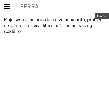
Skip
LIFERRA
to
Drama
content
Moje sestra mě požádala o výměnu bytu, protože
čeká dítě — drama, které naši rodinu navždy
rozdělilo