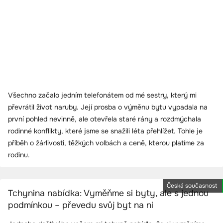
Všechno začalo jedním telefonátem od mé sestry, který mi
převrátil život naruby. Její prosba o výměnu bytu vypadala na
první pohled nevinně, ale otevřela staré rány a rozdmýchala
rodinné konflikty, které jsme se snažili léta přehlížet. Tohle je
příběh o žárlivosti, těžkých volbách a ceně, kterou platíme za
rodinu.
Česká současnost
Tchynina nabídka: Vyměňme si byty, ale s jednou
podmínkou – převedu svůj byt na ni