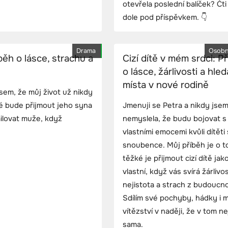
otevřela poslední balíček? Čti
dole pod příspěvkem. 👇
Drama
Osobn
běh o lásce, strachu a
Cizí dítě v mém srdci: P
o lásce, žárlivosti a hled
místa v nové rodině
sem, že můj život už nikdy
é bude přijmout jeho syna
Jmenuji se Petra a nikdy jsem
milovat muže, když
nemyslela, že budu bojovat s
vlastními emocemi kvůli dítěti
snoubence. Můj příběh je o t
těžké je přijmout cizí dítě jak
vlastní, když vás svírá žárlivos
nejistota a strach z budoucno
Sdílím své pochyby, hádky i 
vítězství v naději, že v tom n
sama.