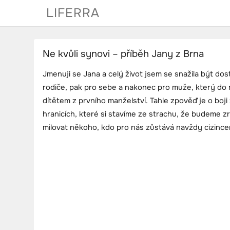
Skip
LIFERRA
to
content
Ne kvůli synovi – příběh Jany z Brna
Jmenuji se Jana a celý život jsem se snažila být do
rodiče, pak pro sebe a nakonec pro muže, který do 
dítětem z prvního manželství. Tahle zpověď je o boji z
hranicích, které si stavíme ze strachu, že budeme
milovat někoho, kdo pro nás zůstává navždy cizinc