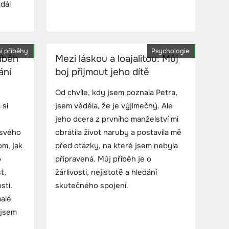
 dál
í příběhy
Psychologie
říběh
Mezi láskou a loajalitou: Můj
ání
boj přijmout jeho dítě
Od chvíle, kdy jsem poznala Petra,
 si
jsem věděla, že je výjimečný. Ale
jeho dcera z prvního manželství mi
 svého
obrátila život naruby a postavila mě
om, jak
před otázky, na které jsem nebyla
o
připravená. Můj příběh je o
t,
žárlivosti, nejistotě a hledání
sti.
skutečného spojení.
malé
ejsem