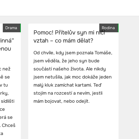
Drama
Rodina
Pomoc! Přítelův syn mi ničí
inná“
vztah – co mám dělat?
penou
Od chvíle, kdy jsem poznala Tomáše,
jsem věděla, že jeho syn bude
c než
součástí našeho života. Ale nikdy
ně se
jsem netušila, jak moc dokáže jeden
v tu
malý kluk zamíchat kartami. Teď
árky,
stojím na rozcestí a nevím, jestli
ídlišti
mám bojovat, nebo odejít.
ice
terá se
… Chceš
ka