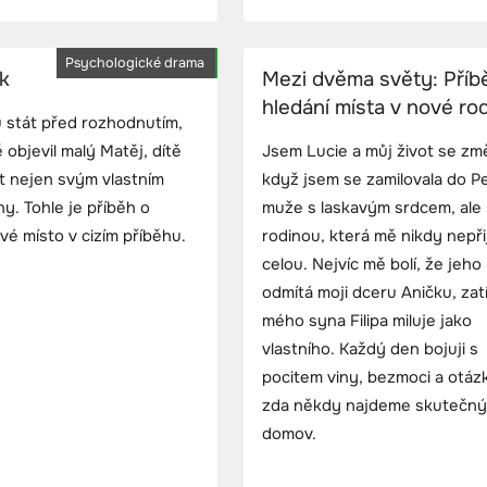
Psychologické drama
ak
Mezi dvěma světy: Příb
hledání místa v nové ro
u stát před rozhodnutím,
 objevil malý Matěj, dítě
Jsem Lucie a můj život se změ
t nejen svým vlastním
když jsem se zamilovala do Pe
y. Tohle je příběh o
muže s laskavým srdcem, ale 
své místo v cizím příběhu.
rodinou, která mě nikdy nepři
celou. Nejvíc mě bolí, že jeho
odmítá moji dceru Aničku, za
mého syna Filipa miluje jako
vlastního. Každý den bojuji s
pocitem viny, bezmoci a otáz
zda někdy najdeme skutečný
domov.