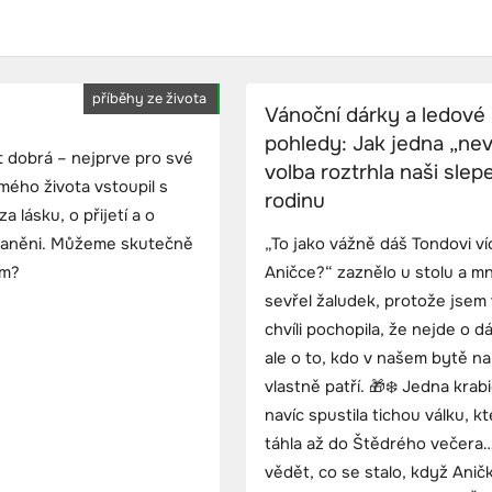
příběhy ze života
Vánoční dárky a ledové
pohledy: Jak jedna „nev
st dobrá – nejprve pro své
volba roztrhla naši sle
mého života vstoupil s
rodinu
a lásku, o přijetí a o
 zraněni. Můžeme skutečně
„To jako vážně dáš Tondovi ví
em?
Aničce?“ zaznělo u stolu a m
sevřel žaludek, protože jsem 
chvíli pochopila, že nejde o d
ale o to, kdo v našem bytě na s
vlastně patří. 🎁❄️ Jedna krab
navíc spustila tichou válku, k
táhla až do Štědrého večera
vědět, co se stalo, když Anič