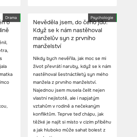
Drama
Psychologie
ěh o
Nevěděla jsem, do čeho jdu:
dině
Když se k nám nastěhoval
manželův syn z prvního
nil,
manželství
tra,
s
Nikdy bych nevěřila, jak moc se mi
jala
život převrátí naruby, když se k nám
 matka
nastěhoval šestnáctiletý syn mého
tímco
manžela z prvního manželství.
Najednou jsem musela čelit nejen
vlastní nejistotě, ale i napjatým
kou,
vztahům v rodině a nečekaným
konfliktům. Teprve teď chápu, jak
těžké je najít si místo v cizím příběhu
a jak hluboko může sahat bolest z