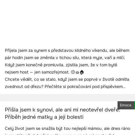
Přijela jsem za synem s představou klidného víkendu, ale během
pár hodin jsem se změnila v tichou sílu, která myje, vaří a mlčí.
Když jsem konečně promluvila, zjistila jsem, že v tom bytě
nejsem host — jen samozřejmost. 😔🧽🏠
Chcete vědět, co se stalo, když jsem se poprvé v životě odmítla
zvednout od dřezu? Přečtěte si pokračování pod příspěvkem…
Emoce
Přišla jsem k synovi, ale ani mi neotevřel dveře:
Příběh jedné matky a její bolesti
Celý život jsem se snažila být tou nejlepší mámou, ale dnes ráno