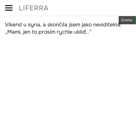
Skip
LIFERRA
to
Drama
content
Víkend u syna, a skončila jsem jako neviditelná:
„Mami, jen to prosím rychle ukliď…“