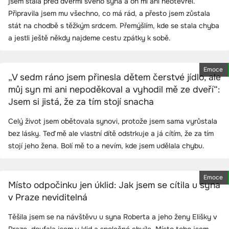
jsem stála před dveřmi svého syna a on mi ani neotevřel.
Připravila jsem mu všechno, co má rád, a přesto jsem zůstala
stát na chodbě s těžkým srdcem. Přemýšlím, kde se stala chyba
a jestli ještě někdy najdeme cestu zpátky k sobě.
Emoce
„V sedm ráno jsem přinesla dětem čerstvé jídlo, ale
můj syn mi ani nepoděkoval a vyhodil mě ze dveří“:
Jsem si jistá, že za tím stojí snacha
Celý život jsem obětovala synovi, protože jsem sama vyrůstala
bez lásky. Teď mě ale vlastní dítě odstrkuje a já cítím, že za tím
stojí jeho žena. Bolí mě to a nevím, kde jsem udělala chybu.
Emoce
Místo odpočinku jen úklid: Jak jsem se cítila u syna
v Praze neviditelná
Těšila jsem se na návštěvu u syna Roberta a jeho ženy Elišky v
Praze, doufala jsem v klid a společné chvíle. Místo toho jsem