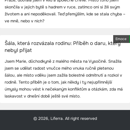
skončila v jejich bytě s hadrem v ruce, zatímco oni si žili svým
životem a ani nepoděkovali. Teď přemýšlím, kde se stala chyba –
ve mně, nebo v nich?
Emoce
Šála, která rozvázala rodinu: Příběh o daru, který
nebyl přijat
Jsem Marie, důchodkyně z malého města na Vysočině. Snažila
jsem se udělat radost vnučce mého vnuka ručně pletenou
šálou, ale místo vděku jsem zažila bolestné odmítnutí a rozkol v
rodině. Tento příběh je o tom, jak někdy i ty nejupřímnější
úmysly mohou vést k nečekaným konfliktům a otázkám, zda má
laskavost v dnešní době ještě své místo.
© 2026, Liferra. All right reserved