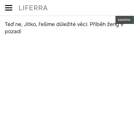
Skip
LIFERRA
to
beletrie
content
Teď ne, Jitko, řešíme důležité věci: Příběh ženy v
pozadí