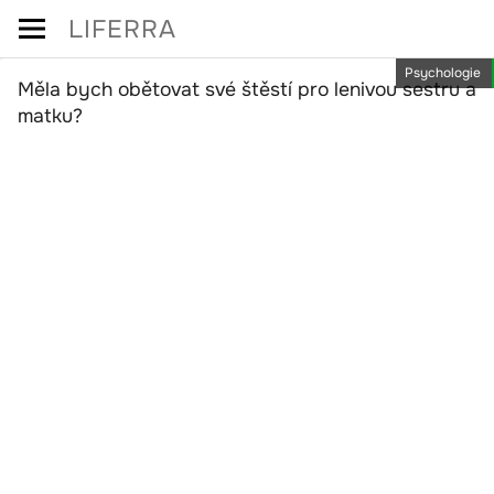
Skip
LIFERRA
to
Psychologie
content
Měla bych obětovat své štěstí pro lenivou sestru a
matku?