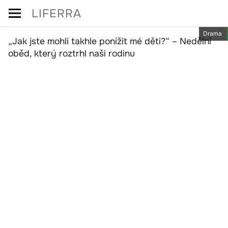
Skip
LIFERRA
to
Drama
content
„Jak jste mohli takhle ponížit mé děti?“ – Nedělní
oběd, který roztrhl naši rodinu