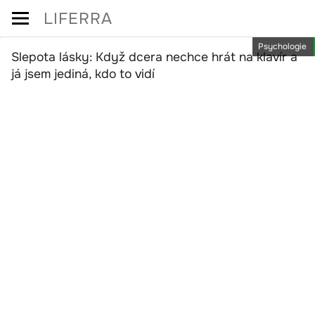
Skip
LIFERRA
to
Psychologie
content
Slepota lásky: Když dcera nechce hrát na klavír a
já jsem jediná, kdo to vidí