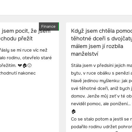
Finance
 jsem pocit, že jsem
Když jsem chtěla pomo
důchodu přežít
těhotné dceři s dvojčat
málem jsem jí rozbila
řásly se mi ruce víc než
manželství
alo rodinu, otevřelo staré
přežitím. 💔🏠😔
Stála jsem v předsíni jejich m
rozhodnutí nakonec
bytu, v ruce obálku s penězi 
hlavě jedinou myšlenku: jak 
své těhotné dceři, aniž bych jí
domov. Jenže můj zeť v té ob
neviděl pomoc, ale ponížení…
🏠
Co se stalo potom a jestli se
podařilo rodinu udržet pohr