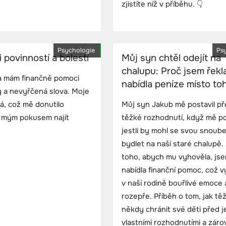
zjistíte níž v příběhu. 👇
Psychologie
Ps
povinností a bolestí
Můj syn chtěl odejít na
chalupu: Proč jsem řekl
da mám finančně pomoci
nabídla peníze místo to
y a nevyřčená slova. Moje
á, což mě donutilo
Můj syn Jakub mě postavil p
je mým pokusem najít
těžké rozhodnutí, když mě po
jestli by mohl se svou snoub
bydlet na naší staré chalupě.
toho, abych mu vyhověla, js
nabídla finanční pomoc, což v
v naší rodině bouřlivé emoce 
rozepře. Příběh o tom, jak tě
někdy chránit své děti před j
vlastními rozhodnutími a záro