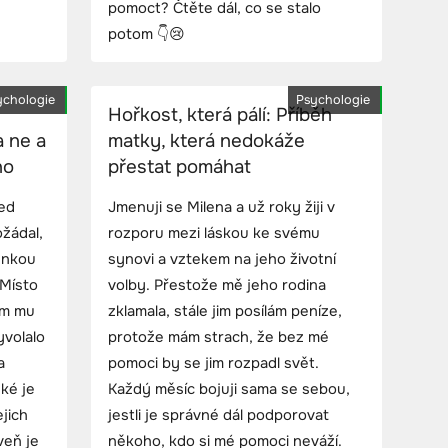
pomoct? Čtěte dál, co se stalo
potom 👇😢
ychologie
Psychologie
Hořkost, která pálí: Příběh
a ne a
matky, která nedokáže
ho
přestat pomáhat
řed
Jmenuji se Milena a už roky žiji v
žádal,
rozporu mezi láskou ke svému
enkou
synovi a vztekem na jeho životní
 Místo
volby. Přestože mě jeho rodina
em mu
zklamala, stále jim posílám peníze,
yvolalo
protože mám strach, že bez mé
a
pomoci by se jim rozpadl svět.
žké je
Každý měsíc bojuji sama se sebou,
ejich
jestli je správné dál podporovat
veň je
někoho, kdo si mé pomoci neváží.