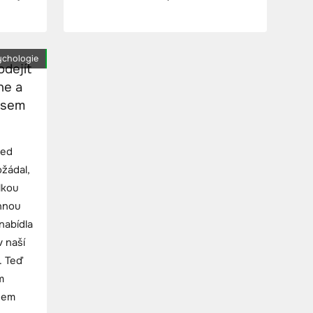
ychologie
odejít
ne a
 jsem
řed
žádal,
lkou
innou
nabídla
v naší
. Teď
m
sem