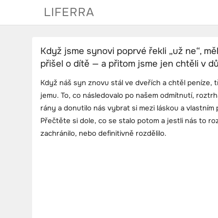
Skip
LIFERRA
to
content
Když jsme synovi poprvé řekli „už ne“, měl
přišel o dítě — a přitom jsme jen chtěli v 
Když náš syn znovu stál ve dveřích a chtěl peníze, t
jemu. To, co následovalo po našem odmítnutí, roztrh
rány a donutilo nás vybrat si mezi láskou a vlastním 
Přečtěte si dole, co se stalo potom a jestli nás to 
zachránilo, nebo definitivně rozdělilo.