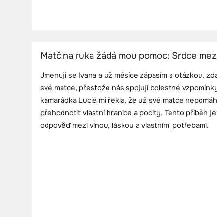
Matčina ruka žádá mou pomoc: Srdce mezi 
Jmenuji se Ivana a už měsíce zápasím s otázkou, z
své matce, přestože nás spojují bolestné vzpomínk
kamarádka Lucie mi řekla, že už své matce nepomáh
přehodnotit vlastní hranice a pocity. Tento příběh 
odpověď mezi vinou, láskou a vlastními potřebami.