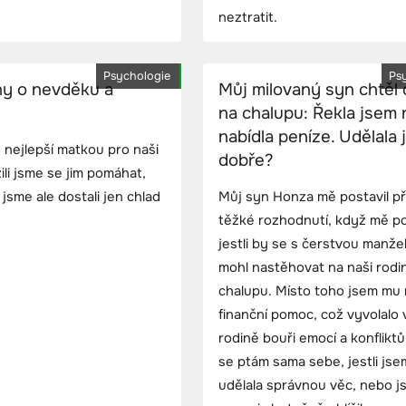
neztratit.
Psychologie
Ps
ny o nevděku a
Můj milovaný syn chtěl 
na chalupu: Řekla jsem 
nabídla peníze. Udělala
u nejlepší matkou pro naši
dobře?
ili jsme se jim pomáhat,
 jsme ale dostali jen chlad
Můj syn Honza mě postavil p
těžké rozhodnutí, když mě po
jestli by se s čerstvou manže
mohl nastěhovat na naši rod
chalupu. Místo toho jsem mu 
finanční pomoc, což vyvolalo 
rodině bouři emocí a konfliktů
se ptám sama sebe, jestli jse
udělala správnou věc, nebo j