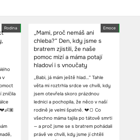
Rodina
Emoce
ct
„Mami, proč nemáš ani
y,
chleba?“ Den, kdy jsme s
bratrem zjistili, že naše
pomoc mizí a máma potají
hladoví i s vnoučaty
alého
a v
„Babi, já mám ještě hlad…“ Tahle
pomoct
věta mi roztrhla srdce ve chvíli, kdy
 zničila
jsem otevřela skoro prázdnou
álce
lednici a pochopila, že něco v naší
 💔👶🏽
rodině je velmi špatně. 💔🍞 Co
všechno máma tajila po tátově smrti
 nám
— a proč jsme se s bratrem pohádali
omadě,
právě ve chvíli, kdy jsme jí chtěli