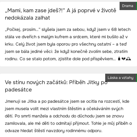
Drama
„Mami, kam zase jdeš?!“ A já poprvé v životě
nedokázala zalhat
„Počkej, prosím…“ slyšela jsem za sebou, když jsem v 68 letech
stála ve dveřích s malým kufrem a srdcem, které mi bušilo až v
krku. Celý život jsem byla oporou pro všechny ostatní – a teď
jsem se bála jediné věci: že když konečně zvolím sebe, ztratím
rodinu. Co se stalo potom, zjistíte dole pod příspěvkem… 🧳💔🕰️
Láska a vztahy
Ve stínu nových začátků: Příběh Jitky po
padesátce
Jmenuji se Jitka a po padesátce jsem se ocitla na rozcestí, kde
jsem musela volit mezi vlastním štěstím a očekáváním svých
dětí. Po smrti manžela a odchodu do důchodu jsem se znovu
zamilovala, ale mé děti to odmítají přijmout. Tohle je můj příběh o
odvaze hledat štěstí navzdory rodinnému odporu.