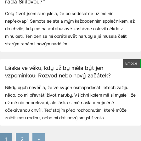
ráda Šiklovou?“
Celý život jsem si myslela, že po šedesátce už mě nic
nepřekvapí. Samota se stala mým každodenním společníkem, až
do chvíle, kdy mě na autobusové zastávce oslovil někdo z
minulosti. Ten den se mi obrátil svět naruby a já musela čelit
starým ranám i novým nadějím.
Emoce
Láska ve věku, kdy už by měla být jen
vzpomínkou: Rozvod nebo nový začátek?
Nikdy bych nevěřila, že ve svých osmapadesáti letech zažiju
něco, co mi převrátí život naruby. Všichni kolem mě si mysleli, že
už mě nic nepřekvapí, ale láska si mě našla v nejméně
očekávanou chvíli. Teď stojím před rozhodnutím, které může
zničit mou rodinu, nebo mi dát nový smysl života.
1
2
Next
»