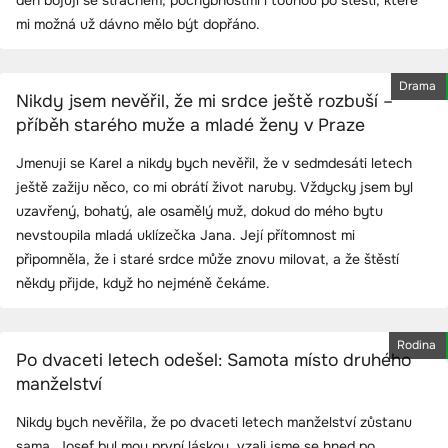
den bojuji se strachem, pochybnostmi i touhou po štěstí, které
mi možná už dávno mělo být dopřáno.
Drama
Nikdy jsem nevěřil, že mi srdce ještě rozbuší –
příběh starého muže a mladé ženy v Praze
Jmenuji se Karel a nikdy bych nevěřil, že v sedmdesáti letech
ještě zažiju něco, co mi obrátí život naruby. Vždycky jsem byl
uzavřený, bohatý, ale osamělý muž, dokud do mého bytu
nevstoupila mladá uklízečka Jana. Její přítomnost mi
připomněla, že i staré srdce může znovu milovat, a že štěstí
někdy přijde, když ho nejméně čekáme.
Rodina
Po dvaceti letech odešel: Samota místo druhého
manželství
Nikdy bych nevěřila, že po dvaceti letech manželství zůstanu
sama. Josef byl mou první láskou, vzali jsme se hned po