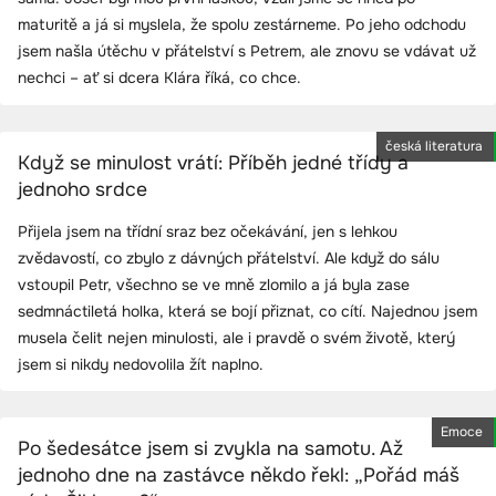
maturitě a já si myslela, že spolu zestárneme. Po jeho odchodu
jsem našla útěchu v přátelství s Petrem, ale znovu se vdávat už
nechci – ať si dcera Klára říká, co chce.
česká literatura
Když se minulost vrátí: Příběh jedné třídy a
jednoho srdce
Přijela jsem na třídní sraz bez očekávání, jen s lehkou
zvědavostí, co zbylo z dávných přátelství. Ale když do sálu
vstoupil Petr, všechno se ve mně zlomilo a já byla zase
sedmnáctiletá holka, která se bojí přiznat, co cítí. Najednou jsem
musela čelit nejen minulosti, ale i pravdě o svém životě, který
jsem si nikdy nedovolila žít naplno.
Emoce
Po šedesátce jsem si zvykla na samotu. Až
jednoho dne na zastávce někdo řekl: „Pořád máš