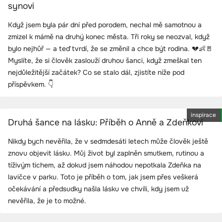
synovi
Když jsem byla pár dní před porodem, nechal mě samotnou a
zmizel k mámě na druhý konec města. Tři roky se neozval, když
bylo nejhůř — a teď tvrdí, že se změnil a chce být rodina. 💔👶🚪
Myslíte, že si člověk zaslouží druhou šanci, když zmeškal ten
nejdůležitější začátek? Co se stalo dál, zjistíte níže pod
příspěvkem. 👇
inspirace
Druhá šance na lásku: Příběh o Anně a Zdeňkovi
Nikdy bych nevěřila, že v sedmdesáti letech může člověk ještě
znovu objevit lásku. Můj život byl zaplněn smutkem, rutinou a
tíživým tichem, až dokud jsem náhodou nepotkala Zdeňka na
lavičce v parku. Toto je příběh o tom, jak jsem přes veškerá
očekávání a předsudky našla lásku ve chvíli, kdy jsem už
nevěřila, že je to možné.