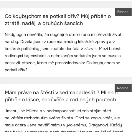
Emoce
Co kdybychom se potkali dřív? Můj příběh o
ztrátě, naději a druhých šancích
Nikdy bych nevěřila, že obyčejné úterní ráno mi převrátí život
naruby. Držela jsem v ruce maminčiny lékařské zprávy a v
čekárně polikliniky jsem zoufale doufala v zázrak. Mezi bolestí,
rodinnými tajemstvími a nečekaným setkáním jsem se musela
postavit otázce, která mě pronásledovala: Co kdybychom se
potkali dřív?
Rodina
Mám právo na štěstí v sedmapadesáti? Milenin
příběh o lásce, nedůvěře a rodinných poutech
Jmenuji se Milena a v sedmapadesáti letech stojím před
největším rozhodnutím svého života. Chci se znovu vdát, ale
moje dcera Jana nevěří mému vyvolenému, Draganovi. Každý