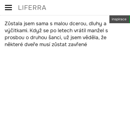
Skip
LIFERRA
to
inspirace
content
Zůstala jsem sama s malou dcerou, dluhy a
výčitkami. Když se po letech vrátil manžel s
prosbou o druhou šanci, už jsem věděla, že
některé dveře musí zůstat zavřené