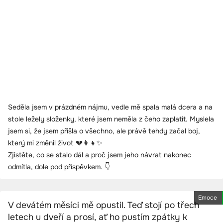
Seděla jsem v prázdném nájmu, vedle mě spala malá dcera a na
stole ležely složenky, které jsem neměla z čeho zaplatit. Myslela
jsem si, že jsem přišla o všechno, ale právě tehdy začal boj,
který mi změnil život 💔👩‍👧✨
Zjistěte, co se stalo dál a proč jsem jeho návrat nakonec
odmítla, dole pod příspěvkem. 👇
Emoce
V devátém měsíci mě opustil. Teď stojí po třech
letech u dveří a prosí, ať ho pustím zpátky k