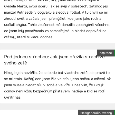
uviděla Martu, svou dceru, jak se svíjí v bolestech, zatímco její
manžel Petr seděl v obýváku a sledoval fotbal. V tu chvíli se mi
zhroutil svět a začala jsem přemýšlet, kde jsme jako rodina
udělali chybu. Tahle zkušenost mě donutila zpochybnit všechno,
co jsem kdy považovala za samozřejmé, a hledat odpovědi na
otázky, které si kladu dodnes.
inspirace
Pod jednou střechou: Jak jsem přežila strach ze
svého zetě
Nikdy bych nevěřila, že se budu bát vlastního zetě, ale právě to
se mi stalo. Každý den jsem žila ve stínu jeho hněvu a mlčení, až
jsem musela hledat sílu v sobě a ve víře. Dnes vím, že i když
domov není vždy bezpečným přístavem, naděje a klid se rodí
uvnitř nás.
Mezigenerační vztahy