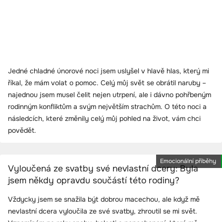
Jedné chladné únorové noci jsem uslyšel v hlavě hlas, který mi
říkal, že mám volat o pomoc. Celý můj svět se obrátil naruby –
najednou jsem musel čelit nejen utrpení, ale i dávno pohřbeným
rodinným konfliktům a svým největším strachům. O této noci a
následcích, které změnily celý můj pohled na život, vám chci
povědět.
Emocionální příběhy
Vyloučená ze svatby své nevlastní dcery: Byla
jsem někdy opravdu součástí této rodiny?
Vždycky jsem se snažila být dobrou macechou, ale když mě
nevlastní dcera vyloučila ze své svatby, zhroutil se mi svět.