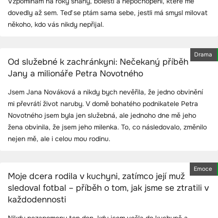
Vzpomínám na roky snahy, bolesti a nepochopení, které mě
dovedly až sem. Teď se ptám sama sebe, jestli má smysl milovat
někoho, kdo vás nikdy nepřijal.
Drama
Od služebné k zachránkyni: Nečekaný příběh
Jany a milionáře Petra Novotného
Jsem Jana Nováková a nikdy bych nevěřila, že jedno obvinění
mi převrátí život naruby. V domě bohatého podnikatele Petra
Novotného jsem byla jen služebná, ale jednoho dne mě jeho
žena obvinila, že jsem jeho milenka. To, co následovalo, změnilo
nejen mě, ale i celou mou rodinu.
Emoce
Moje dcera rodila v kuchyni, zatímco její muž
sledoval fotbal – příběh o tom, jak jsme se ztratili v
každodennosti
Nikdy nezapomenu ten den, kdy jsem vešla do kuchyně a