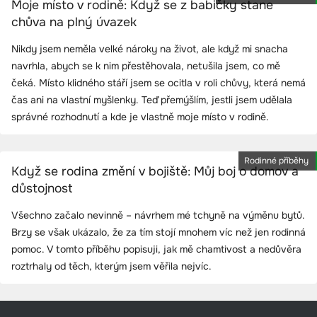
Moje místo v rodině: Když se z babičky stane
chůva na plný úvazek
Nikdy jsem neměla velké nároky na život, ale když mi snacha
navrhla, abych se k nim přestěhovala, netušila jsem, co mě
čeká. Místo klidného stáří jsem se ocitla v roli chůvy, která nemá
čas ani na vlastní myšlenky. Teď přemýšlím, jestli jsem udělala
správné rozhodnutí a kde je vlastně moje místo v rodině.
Rodinné příběhy
Když se rodina změní v bojiště: Můj boj o domov a
důstojnost
Všechno začalo nevinně – návrhem mé tchyně na výměnu bytů.
Brzy se však ukázalo, že za tím stojí mnohem víc než jen rodinná
pomoc. V tomto příběhu popisuji, jak mě chamtivost a nedůvěra
roztrhaly od těch, kterým jsem věřila nejvíc.