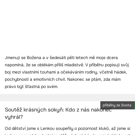
Jmenuji se Božena a v šedesáti pěti letech mě moje dcera
napomíná, že se oblékám příliš mladistvě. V příběhu popisuji svůj
boj mezi vlastními touhami a očekáváním rodiny, včetně hádek,
pochybností a emotivních chvil. Nakonec se ptám, zda mám
právo být šťastná po svém.
příběhy ze života
Soutěž krásných sokyň: Kdo z nás nakonec
vyhrál?
Od dětství jsme s Lenkou soupeřily o pozornost kluků, až jsme si