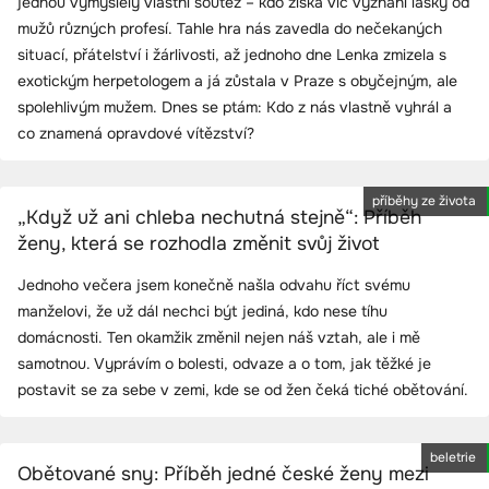
jednou vymyslely vlastní soutěž – kdo získá víc vyznání lásky od
mužů různých profesí. Tahle hra nás zavedla do nečekaných
situací, přátelství i žárlivosti, až jednoho dne Lenka zmizela s
exotickým herpetologem a já zůstala v Praze s obyčejným, ale
spolehlivým mužem. Dnes se ptám: Kdo z nás vlastně vyhrál a
co znamená opravdové vítězství?
příběhy ze života
„Když už ani chleba nechutná stejně“: Příběh
ženy, která se rozhodla změnit svůj život
Jednoho večera jsem konečně našla odvahu říct svému
manželovi, že už dál nechci být jediná, kdo nese tíhu
domácnosti. Ten okamžik změnil nejen náš vztah, ale i mě
samotnou. Vyprávím o bolesti, odvaze a o tom, jak těžké je
postavit se za sebe v zemi, kde se od žen čeká tiché obětování.
beletrie
Obětované sny: Příběh jedné české ženy mezi