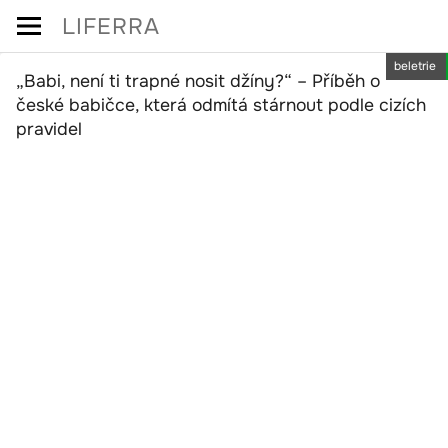
Skip
LIFERRA
to
beletrie
content
„Babi, není ti trapné nosit džíny?“ – Příběh o
české babičce, která odmítá stárnout podle cizích
pravidel