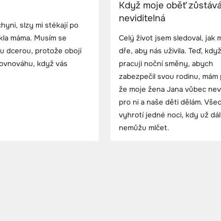
Když moje oběť zůstáv
neviditelná
yni, slzy mi stékají po
řekla máma. Musím se
Celý život jsem sledoval, jak
u dcerou, protože obojí
dře, aby nás uživila. Teď, kdy
 rovnováhu, když vás
pracuji noční směny, abych
zabezpečil svou rodinu, mám 
že moje žena Jana vůbec nevi
pro ni a naše děti dělám. Vše
vyhrotí jedné noci, kdy už dál
nemůžu mlčet.