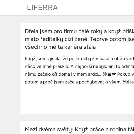
Skip
LIFERRA
to
content
Dřela jsem pro firmu celé roky a když přišla
místo ředitelky cizí ženě. Teprve potom jse
všechno mě ta kariéra stála
Když jsem zjistila, že po letech přesčasů a obětí ve
něco ve mně prasklo. A nejhorší nebylo ani to odmítnu
němu začalo dít doma i v mém srdci… 😢💼💔 Pokud vá
potom a proč jsem začala pochybovat o všem, čtěte
Mezi dvěma světy: Když práce a rodina t