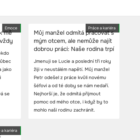
Emoce
Práce a kariéra
ak mě
Můj manžel odmítá pracovat s
avždy
mým otcem, ale nemůže najít
dobrou práci: Naše rodina trpí
ěkdo
vůbec
Jmenuji se Lucie a poslední tři roky
a jako
žiji v neustálém napětí. Můj manžel
i
Petr odešel z práce kvůli novému
šéfovi a od té doby se nám nedaří.
Dá se
Nejhorší je, že odmítá přijmout
pomoc od mého otce, i když by to
mohlo naši rodinu zachránit.
 a kariéra
: