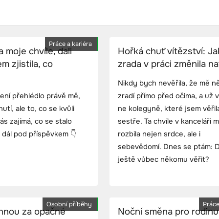
Práce a kariéra
 moje chvíle, dali
Hořká chuť vítězství: J
m zjistila, co
zrada v práci změnila n
Nikdy bych nevěřila, že mě n
dení přehlédlo právě mě,
zradí přímo před očima, a už 
tí, ale to, co se kvůli
ne kolegyně, které jsem věřil
s zajímá, co se stalo
sestře. Ta chvíle v kanceláři m
 dál pod příspěvkem 👇
rozbila nejen srdce, ale i
sebevědomí. Dnes se ptám: 
ještě vůbec někomu věřit?
Osobní příběhy
Práce
áhnou za opačné
Noční směna pro rodinu