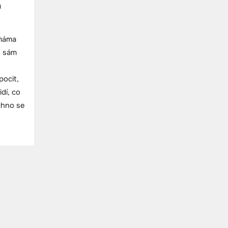
á
 máma
ž sám
pocit,
dí, co
chno se