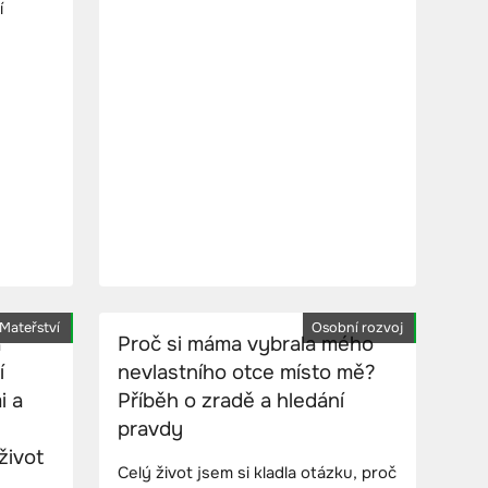
í
Mateřství
Osobní rozvoj
a
Proč si máma vybrala mého
í
nevlastního otce místo mě?
i a
Příběh o zradě a hledání
pravdy
život
Celý život jsem si kladla otázku, proč