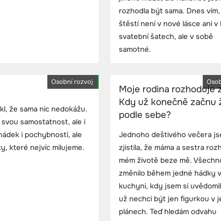
rozhodla být sama. Dnes vím,
štěstí není v nové lásce ani v 
svatební šatech, ale v sobě
samotné.
Osobní rozvoj
Osob
Moje rodina rozhoduje 
Kdy už konečně začnu ž
kl, že sama nic nedokážu.
podle sebe?
 svou samostatnost, ale i
hádek i pochybností, ale
Jednoho deštivého večera j
y, které nejvíc milujeme.
zjistila, že máma a sestra roz
mém životě beze mě. Všechn
změnilo během jedné hádky 
kuchyni, kdy jsem si uvědomil
už nechci být jen figurkou v j
plánech. Teď hledám odvahu