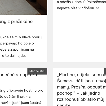
a odešla z domu? Pokračován
najdete níže v příběhu. 👇
any z pražského
 kde se mi v hlavě honily
čerpávajícího boje o
 sebe a zapomínám na
le to dál nejde.
Manželství
konečně stoupla za
„Martine, odjela jsem n
Šumavu, děti jsou u tvoj
mámy. Prosím, odpusť m
dny připravuje hostinu pro
pochop.” – Jak jedno
to udělám jinak – a
rozhodnutí obrátilo můj 
evím, jestli jsem špatná
naruby