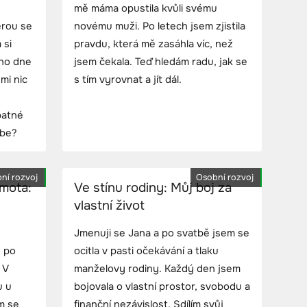
mě máma opustila kvůli svému
erou se
novému muži. Po letech jsem zjistila
 si
pravdu, která mě zasáhla víc, než
oho dne
jsem čekala. Teď hledám radu, jak se
mi nic
s tím vyrovnat a jít dál.
.
patné
ebe?
ní rozvoj
Osobní rozvoj
amota:
Ve stínu rodiny: Můj boj za
vlastní život
Jmenuji se Jana a po svatbě jsem se
ě po
ocitla v pasti očekávání a tlaku
 V
manželovy rodiny. Každý den jsem
u u
bojovala o vlastní prostor, svobodu a
m se
finanční nezávislost. Sdílím svůj