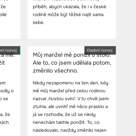
 že
příběh, abych ukázala, že i v české
bílé
rodině může být těžké najít sama
sebe.
ní rozvoj
Osobní rozvoj
za mě:
Můj manžel mě ponížil u stolu.
ít
Ale to, co jsem udělala potom,
změnilo všechno.
sem
Nikdy nezapomenu na ten den, kdy
hodly o
mě můj manžel před celou rodinou
o se
nazval ‚tlustou sviní‘. V tu chvíli jsem
v
ztuhla, ale uvnitř mě něco prasklo a
a, že
já se rozhodla, že už se nikdy
ejich
nenechám takhle ponížit. To, co
následovalo, navždy změnilo nejen