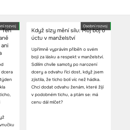
ní rozvoj
Osobní rozvoj
“ Ten
Když slzy mění sílu: Můj boj o
zaně
úctu v manželství
 ani
Upřímně vyprávím příběh o svém
a
boji za lásku a respekt v manželství.
od
Sdílím chvíle samoty po narození
í dcera
dcery a odvahu říci dost, když jsem
 týden
zjistila, že ticho bolí víc než hádka.
kla
Chci dodat odvahu ženám, které žijí
ticho,
v podobném tichu, a ptám se: má
i
cenu dál mlčet?
dyž
 vnučku