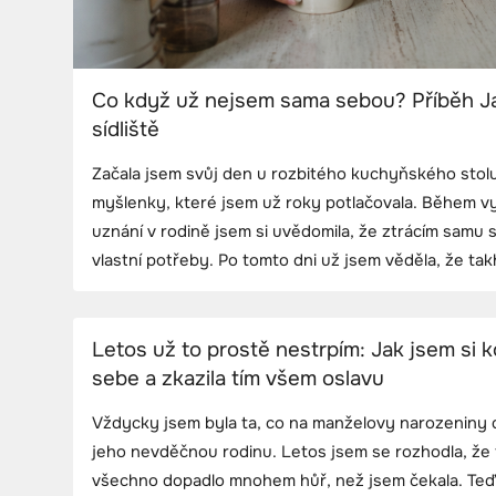
Co když už nejsem sama sebou? Příběh J
sídliště
Začala jsem svůj den u rozbitého kuchyňského stolu,
myšlenky, které jsem už roky potlačovala. Během vy
uznání v rodině jsem si uvědomila, že ztrácím samu
vlastní potřeby. Po tomto dni už jsem věděla, že takh
Letos už to prostě nestrpím: Jak jsem si 
sebe a zkazila tím všem oslavu
Vždycky jsem byla ta, co na manželovy narozeniny 
jeho nevděčnou rodinu. Letos jsem se rozhodla, že 
všechno dopadlo mnohem hůř, než jsem čekala. Teď n