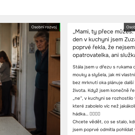
Osobní rozvoj
Osob
„Mami, ty přece můžeš.
den v kuchyni jsem Zu
poprvé řekla, že nejsem
opatrovatelka, ani služk
Stála jsem u dřezu s rukama 
mouky a slyšela, jak mi vlastn
bez mrknutí oka plánuje další
života. Když jsem konečně ře
„ne“, v kuchyni se rozhostilo 
které zabolelo víc než jakákol
hádka… 😶‍🌫️💔👵
Chcete vědět, co se stalo, k
jsem poprvé odmítla pohlídat