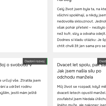
Celý život jsem byla ta, na kt
všichni spoléhají, a nikdy jsem
nedovolila sklouznout. Jedn
však pohár přetekl – nezbylo 
než kufr, slzy a odvaha odejít
Dodnes si kladu otázku: Je š
chtít chvíli žít jen sama pro s
Osobní rozvoj
Osob
Boj o svobodu v
Dvacet let spolu, pak s
Jak jsem našla sílu po
odchodu manžela
 určují vše. Ztratila jsem
ání a udržet rodinu
Můj život se rozpadl, když m
ýšlím, jestli mám ještě
dvaceti letech opustil manžel.
zoufalství jsem hledala útěch
jiného muže, ale nakonec jse