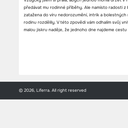
Vždycky jsem si přála, abych jednou mohla držet v 
předávat mu rodinné příběhy. Ale namísto radosti z
zatažena do víru nedorozumění, intrik a bolestných 
rodinu rozdělily. V této zpovědi vám odhalím svůj vnit
malou jiskru naděje, že jednoho dne najdeme cestu 
© 2026, Liferra. All right reserved