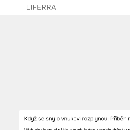
Skip
LIFERRA
to
content
Když se sny o vnukovi rozplynou: Příběh r