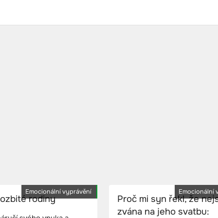
Emocionální vyprávění
Emocionální 
ozbité rodiny
Proč mi syn řekl, že ne
zvána na jeho svatbu: