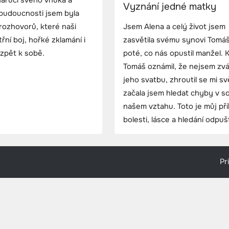
náručí svého vnuka a
Vyznání jedné matky
 budoucnosti jsem byla
rozhovorů, které naši
Jsem Alena a celý život jsem
řní boj, hořké zklamání i
zasvětila svému synovi Tomáš
zpět k sobě.
poté, co nás opustil manžel. 
Tomáš oznámil, že nejsem zv
jeho svatbu, zhroutil se mi sv
začala jsem hledat chyby v so
našem vztahu. Toto je můj př
bolesti, lásce a hledání odpuš
Pr