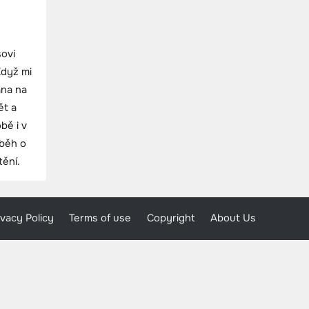
ovi
Když mi
ána na
ět a
bě i v
íběh o
tění.
ivacy Policy
Terms of use
Copyright
About Us