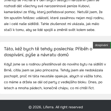
rozhodl dát všechny své narozeninové peníze Kubovi,
kamarádovi ze třídy, který potřeboval pomoc. Netušil jsem, že
tím spustím řetězec událostí, které zasáhnou nejen moji rodinu,
ale i celé naše sídliště. Tahle zkušenost mi ukázala, jak málo
stačí k tomu, aby se lidé spojili a změnili svět kolem sebe.
dospívání
Táto, kéž bych tě tehdy poslechla: Příběh o
dospívání, pýše a návratu domů
Když jsme se s rodinou přestěhovali do nového bytu na sídlišti v
Brně, cítila jsem se jako princezna. Tehdy jsem ale nedokázala
pochopit, proč mi táta neustále opakuje, abych si vážila toho,
co máme a držela se dál od party z vedlejšího bloku. Dnes, po
letech a mnoha pádech, konečně chápu, co mi chtěl říct.
© 2026, Liferra. All right reserved