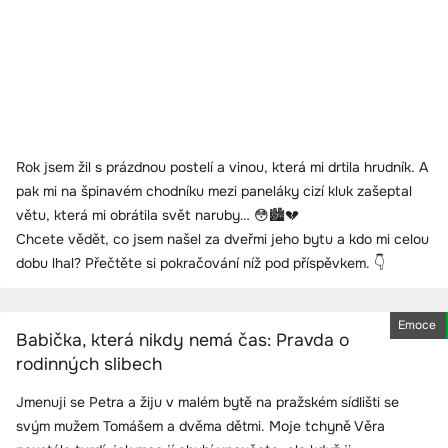
Rok jsem žil s prázdnou postelí a vinou, která mi drtila hrudník. A
pak mi na špinavém chodníku mezi paneláky cizí kluk zašeptal
větu, která mi obrátila svět naruby… 😳🏙️💔
Chcete vědět, co jsem našel za dveřmi jeho bytu a kdo mi celou
dobu lhal? Přečtěte si pokračování níž pod příspěvkem. 👇
Emoce
Babička, která nikdy nemá čas: Pravda o
rodinných slibech
Jmenuji se Petra a žiju v malém bytě na pražském sídlišti se
svým mužem Tomášem a dvěma dětmi. Moje tchyně Věra