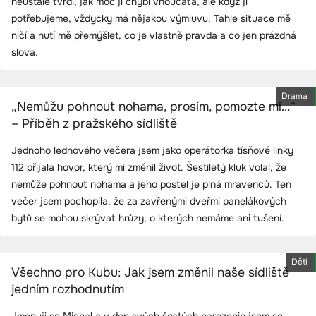
neustále tvrdí, jak moc jí chybí vnoučata, ale když ji
potřebujeme, vždycky má nějakou výmluvu. Tahle situace mě
ničí a nutí mě přemýšlet, co je vlastně pravda a co jen prázdná
slova.
Drama
„Nemůžu pohnout nohama, prosím, pomozte mi…“
– Příběh z pražského sídliště
Jednoho lednového večera jsem jako operátorka tísňové linky
112 přijala hovor, který mi změnil život. Šestiletý kluk volal, že
nemůže pohnout nohama a jeho postel je plná mravenců. Ten
večer jsem pochopila, že za zavřenými dveřmi panelákových
bytů se mohou skrývat hrůzy, o kterých nemáme ani tušení.
Děti
Všechno pro Kubu: Jak jsem změnil naše sídliště
jedním rozhodnutím
Jmenuji se Michal a v den svých šestých narozenin jsem se