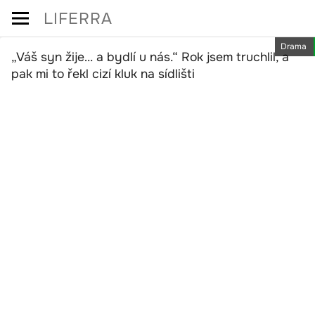
Skip
LIFERRA
to
Drama
content
„Váš syn žije… a bydlí u nás.“ Rok jsem truchlil, a
pak mi to řekl cizí kluk na sídlišti